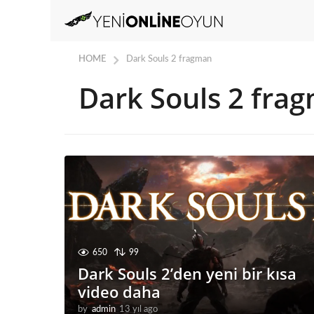
HOME
Dark Souls 2 fragman
Dark Souls 2 fra
650
99
Dark Souls 2’den yeni bir kısa
video daha
by
admin
13 yıl ago
1