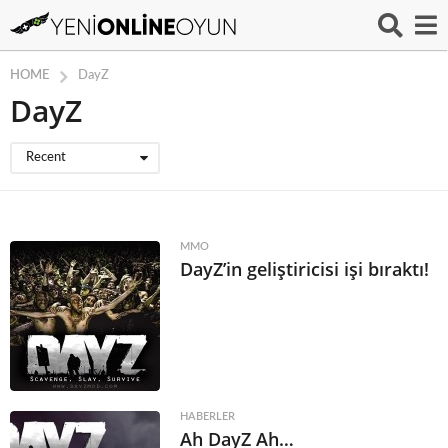
HOME
DayZ
DayZ
Recent
MMO
DayZ’in geliştiricisi işi bıraktı!
HABERLER
Ah DayZ Ah…