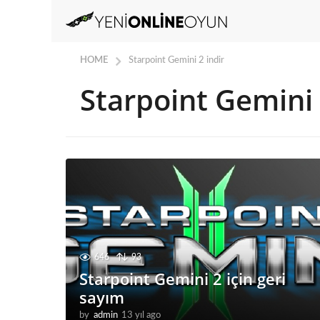
HOME
Starpoint Gemini 2 indir
Starpoint Gemini 
646
93
Starpoint Gemini 2 için geri
sayım
by
admin
13 yıl ago
1