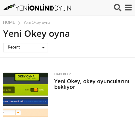
HOME
Yeni Okey oyna
Yeni Okey oyna
Recent
HABERLER
Yeni Okey, okey oyuncularını
bekliyor