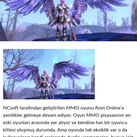
o
NCsoft tarafından geliştirilen MMO oyunu Aion Online’a
yenilikler gelmeye devam ediyor. Oyun MMO piyasasının en
eski oyunları arasında yer alıyor ve kendine has bir oyuncu
kitlesi oluşmuş durumda. Ama oyunda tek eksiklik var o da