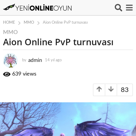
MMO
HOME
Aion Online PvP turnuvası
MMO
1
Aion Online PvP turnuvası
4
y
ı
admin
by
14 yıl ago
1
l
4
a
y
639
views
g
ı
o
l
83
a
1
g
4
o
y
ı
l
a
g