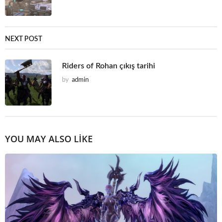
NEXT POST
Riders of Rohan çıkış tarihi
by
admin
YOU MAY ALSO LIKE