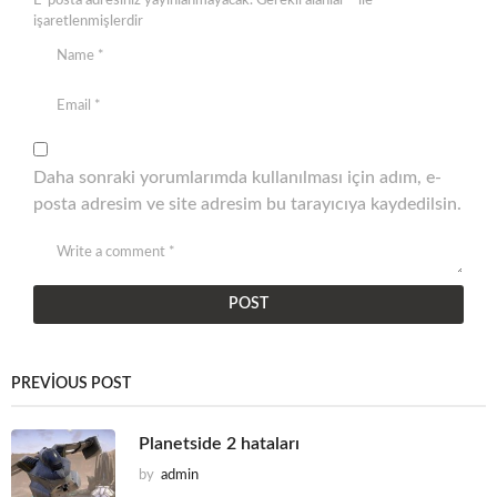
E-posta adresiniz yayınlanmayacak.
Gerekli alanlar
*
ile
işaretlenmişlerdir
Daha sonraki yorumlarımda kullanılması için adım, e-
posta adresim ve site adresim bu tarayıcıya kaydedilsin.
PREVIOUS POST
Planetside 2 hataları
by
admin