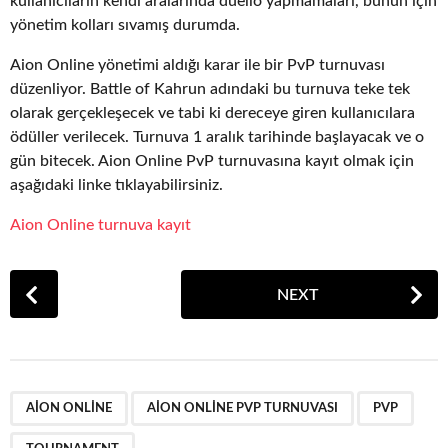
kullanıcıların kendi aralarında duello yapmamaları, bunun için
yönetim kolları sıvamış durumda.
Aion Online yönetimi aldığı karar ile bir PvP turnuvası
düzenliyor. Battle of Kahrun adındaki bu turnuva teke tek
olarak gerçekleşecek ve tabi ki dereceye giren kullanıcılara
ödüller verilecek. Turnuva 1 aralık tarihinde başlayacak ve o
gün bitecek. Aion Online PvP turnuvasına kayıt olmak için
aşağıdaki linke tıklayabilirsiniz.
Aion Online turnuva kayıt
P
NEXT
o
s
t
P
,
,
,
a
AION ONLINE
AION ONLINE PVP TURNUVASI
PVP
g