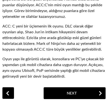
puanlar düşünüyor. ACC:C’nin mini oyun mantığı bu şekilde
işliyor. Görev birimindeyse, aldığınız puanlara göre özel
yetenekler ve silahlar kazanıyorsunuz.
ACC: C yeni bir üçlemenin ilk oyunu. DLC olarak diğer
oyunları alıp, Shao Jun’ın intikam hikayesini devam
ettireceksiniz. Ezio’da yine arada gözüküp eski güzel günleri
hatırlatacak bizlere. Mark of Ninja’nın daha az yetenekli bir
kopyası olmasaydı ACC:C türe büyük yenilikler getirebilirdi.
Oyun yapı ile görüntü olarak, konsollara ve PC’ye çıkacak bir
yapımdan çok mobil cihazlara daha uygun duruyor. Açıkçası,
aynı oyunu Ubisoft, PoP serisinde yaptığı gibi mobil cihazlara
getirseydi yeni bir devir başlatabilirdi.
P
NEXT
o
s