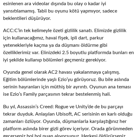
esinlenen ara videolar dışında bu olay o kadar iyi
yansıtılamamış. Tabii bu oyunu kötü yapmıyor, sadece
beklentileri düşürüyor.
ACC:C’in tek kelimeyle özeti gizlilik sanatı. Elimizde gizlilik
için kullanacağımız, havai fişek, ipli dart, parkur
yetenekleriyle kaçma ya da düşmanı öldürme gibi
özelliklerimiz var. Elinizdeki 2.5 boyutlu platformda bunları en
iyi şekilde kullanıp bölümleri geçmeniz gerekiyor.
Oyunda genel olarak AC2 havası yakalanmaya çalışmış.
Eğitim bölümlerinde yaşlı Ezio’yu görüyoruz. Bu bile aslında
serinin hayranları için müthiş bir ayrıntı. Oyunun ana teması
ise Ezio’s Family parçasının tekrar bestelenmiş hali.
Bu yıl, Assassin’s Creed: Rogue ve Unity’de de bu parçayı
tekrar duyduk. Anlaşılan Ubisoft, AC serisinin en karlı olduğu
zamanları özlüyor. Oyunda, düşmanlarla karşılaştığınız her
platform aslında birer gizli görev içeriyor. Orada görünmeden
geçerseniz bol bol puan alıyorsunuz. Herkesi öldürürseniz