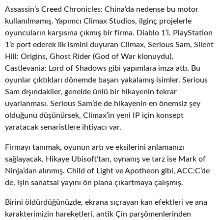
Assassin’s Creed Chronicles: China’da nedense bu motor
kullanılmamış. Yapımcı Climax Studios, ilginç projelerle
oyuncuların karşısına çıkmış bir firma. Diablo 1’i, PlayStation
1’e port ederek ilk ismini duyuran Climax, Serious Sam, Silent
Hill: Origins, Ghost Rider (God of War klonuydu),
Castlevania: Lord of Shadows gibi yapımlara imza attı. Bu
oyunlar çıktıkları dönemde başarı yakalamış isimler. Serious
Sam dışındakiler, genelde ünlü bir hikayenin tekrar
uyarlanması. Serious Sam’de de hikayenin en önemsiz şey
olduğunu düşünürsek, Climax’in yeni IP için konsept
yaratacak senaristlere ihtiyacı var.
Firmayı tanımak, oyunun artı ve eksilerini anlamanızı
sağlayacak. Hikaye Ubisoft’tan, oynanış ve tarz ise Mark of
Ninja’dan alınmış. Child of Light ve Apotheon gibi, ACC:C’de
de, işin sanatsal yayını ön plana çıkartmaya çalışmış.
Birini öldürdüğünüzde, ekrana sıçrayan kan efektleri ve ana
karakterimizin hareketleri, antik Çin parşömenlerinden