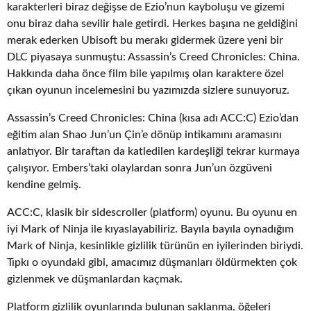
karakterleri biraz değişse de Ezio’nun kayboluşu ve gizemi
onu biraz daha sevilir hale getirdi. Herkes başına ne geldiğini
merak ederken Ubisoft bu merakı gidermek üzere yeni bir
DLC piyasaya sunmuştu: Assassin’s Creed Chronicles: China.
Hakkında daha önce film bile yapılmış olan karaktere özel
çıkan oyunun incelemesini bu yazımızda sizlere sunuyoruz.
Assassin’s Creed Chronicles: China (kısa adı ACC:C) Ezio’dan
eğitim alan Shao Jun’un Çin’e dönüp intikamını aramasını
anlatıyor. Bir taraftan da katledilen kardeşliği tekrar kurmaya
çalışıyor. Embers’taki olaylardan sonra Jun’un özgüveni
kendine gelmiş.
ACC:C, klasik bir sidescroller (platform) oyunu. Bu oyunu en
iyi Mark of Ninja ile kıyaslayabiliriz. Bayıla bayıla oynadığım
Mark of Ninja, kesinlikle gizlilik türünün en iyilerinden biriydi.
Tıpkı o oyundaki gibi, amacımız düşmanları öldürmekten çok
gizlenmek ve düşmanlardan kaçmak.
Platform gizlilik oyunlarında bulunan saklanma, öğeleri