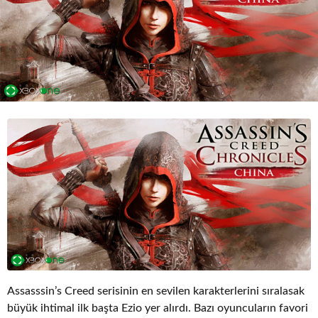
o
Assasssin’s Creed serisinin en sevilen karakterlerini sıralasak
büyük ihtimal ilk başta Ezio yer alırdı. Bazı oyuncuların favori