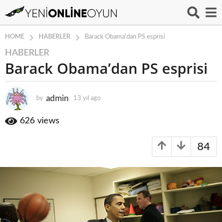
HABERLER
HOME
Barack Obama'dan PS esprisi
HABERLER
1
Barack Obama’dan PS esprisi
3
y
ı
admin
by
13 yıl ago
1
l
3
a
y
626
views
g
ı
o
l
84
a
1
g
3
o
y
ı
l
a
g