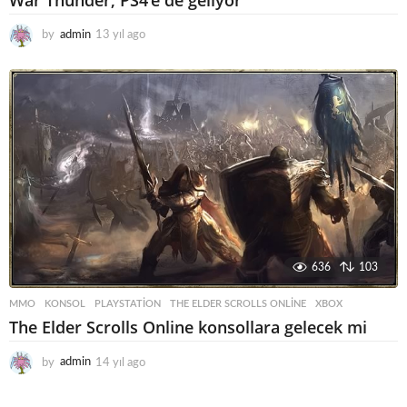
by
admin
13 yıl ago
1
3
y
ı
l
a
g
o
636
103
MMO
KONSOL
,
PLAYSTATION
,
THE ELDER SCROLLS ONLINE
,
XBOX
The Elder Scrolls Online konsollara gelecek mi
by
admin
14 yıl ago
1
4
y