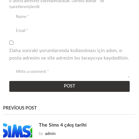
E-posta adresiniz yayınlanmayacak.
Gerekli alanlar
*
ile
işaretlenmişlerdir
Daha sonraki yorumlarımda kullanılması için adım, e-
posta adresim ve site adresim bu tarayıcıya kaydedilsin.
PREVIOUS POST
The Sims 4 çıkış tarihi
by
admin