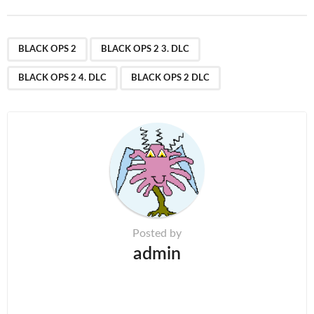
t
P
,
,
,
a
BLACK OPS 2
BLACK OPS 2 3. DLC
g
BLACK OPS 2 4. DLC
BLACK OPS 2 DLC
i
n
a
t
i
o
n
Posted by
admin