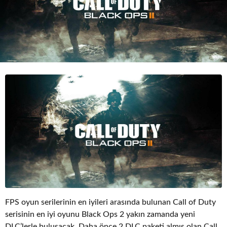
o
FPS oyun serilerinin en iyileri arasında bulunan Call of Duty
serisinin en iyi oyunu Black Ops 2 yakın zamanda yeni
DLC’lerle buluşacak. Daha önce 2 DLC paketi almış olan Call