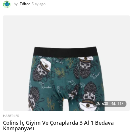
by
Editor
5 ay ago
5
a
y
a
g
o
638
115
HABERLER
Colins İç Giyim Ve Çoraplarda 3 Al 1 Bedava
Kampanyası