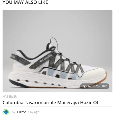
YOU MAY ALSO LIKE
625
102
HABERLER
Columbia Tasarımları ile Maceraya Hazır Ol
by
Editor
2 ay ago
3