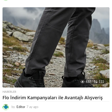
a
y
a
g
o
637
111
HABERLER
Flo İndirim Kampanyaları ile Avantajlı Alışveriş
by
Editor
7 ay ago
6
a