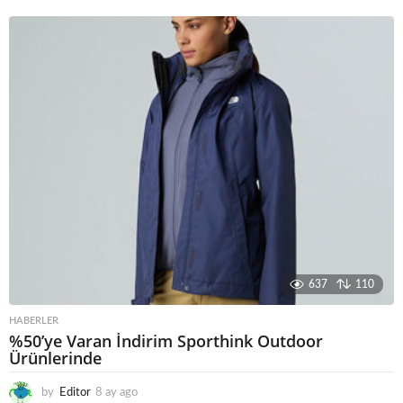
y
a
g
o
637
110
HABERLER
%50’ye Varan İndirim Sporthink Outdoor
Ürünlerinde
by
Editor
8 ay ago
7