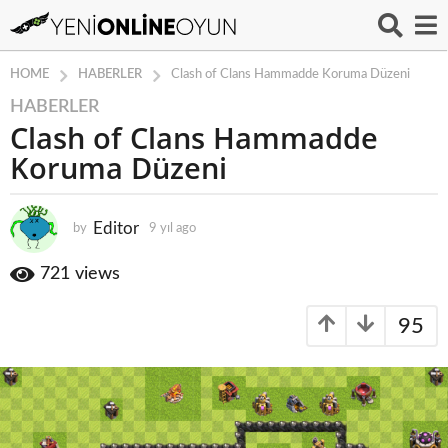
HABERLER
HOME
Clash of Clans Hammadde Koruma Düzeni
HABERLER
9
Clash of Clans Hammadde
y
ı
Koruma Düzeni
l
a
g
Editor
by
9 yıl ago
9
y
o
ı
721
views
9
l
y
a
ı
95
g
o
l
a
g
o