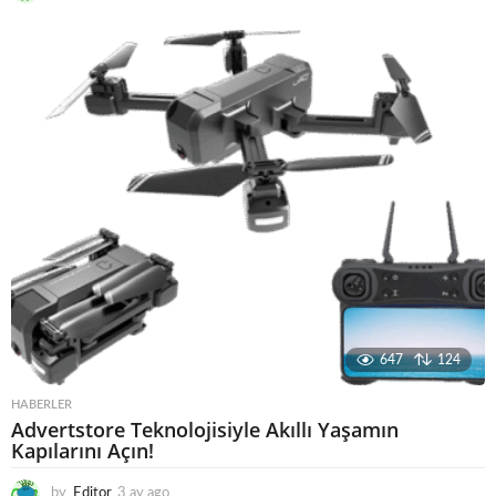
a
y
a
g
o
647
124
HABERLER
Advertstore Teknolojisiyle Akıllı Yaşamın
Kapılarını Açın!
by
Editor
3 ay ago
4