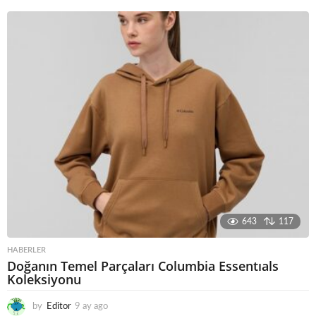
y
a
g
o
643
117
HABERLER
Doğanın Temel Parçaları Columbia Essentıals
Koleksiyonu
by
Editor
9 ay ago
8