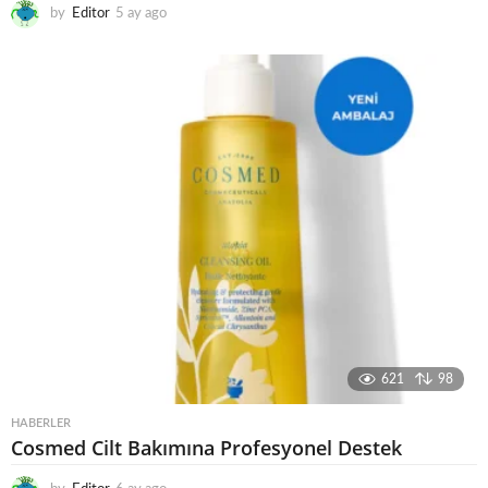
by
Editor
5 ay ago
6
a
y
a
g
o
621
98
HABERLER
Cosmed Cilt Bakımına Profesyonel Destek