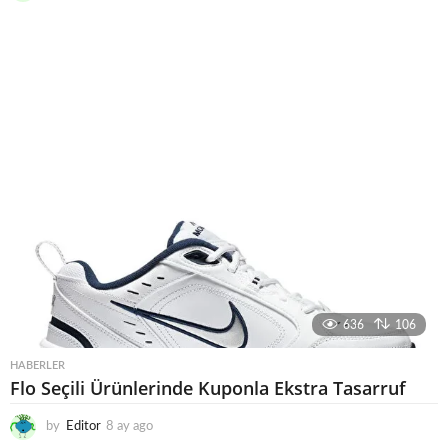
a
y
a
g
o
636
106
HABERLER
Flo Seçili Ürünlerinde Kuponla Ekstra Tasarruf
by
Editor
8 ay ago
8
a