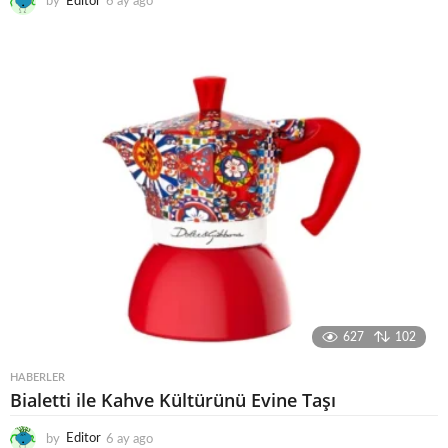
by
Editor
6 ay ago
6
a
y
a
g
o
627
102
HABERLER
Bialetti ile Kahve Kültürünü Evine Taşı
by
Editor
6 ay ago
6