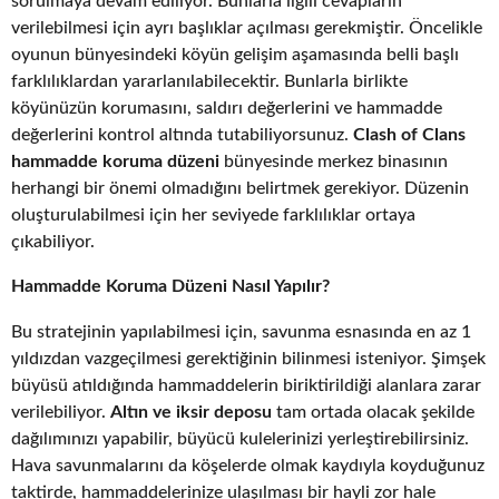
sorulmaya devam ediliyor. Bunlarla ilgili cevapların
verilebilmesi için ayrı başlıklar açılması gerekmiştir. Öncelikle
oyunun bünyesindeki köyün gelişim aşamasında belli başlı
farklılıklardan yararlanılabilecektir. Bunlarla birlikte
köyünüzün korumasını, saldırı değerlerini ve hammadde
değerlerini kontrol altında tutabiliyorsunuz.
Clash of Clans
hammadde koruma düzeni
bünyesinde merkez binasının
herhangi bir önemi olmadığını belirtmek gerekiyor. Düzenin
oluşturulabilmesi için her seviyede farklılıklar ortaya
çıkabiliyor.
Hammadde Koruma Düzeni Nasıl Yapılır?
Bu stratejinin yapılabilmesi için, savunma esnasında en az 1
yıldızdan vazgeçilmesi gerektiğinin bilinmesi isteniyor. Şimşek
büyüsü atıldığında hammaddelerin biriktirildiği alanlara zarar
verilebiliyor.
Altın ve iksir deposu
tam ortada olacak şekilde
dağılımınızı yapabilir, büyücü kulelerinizi yerleştirebilirsiniz.
Hava savunmalarını da köşelerde olmak kaydıyla koyduğunuz
taktirde, hammaddelerinize ulaşılması bir hayli zor hale