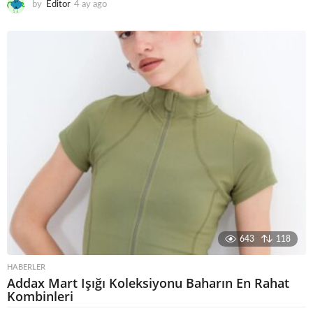
by
Editor
4 ay ago
4
a
y
a
g
o
643
118
HABERLER
Addax Mart Işığı Koleksiyonu Baharın En Rahat
Kombinleri