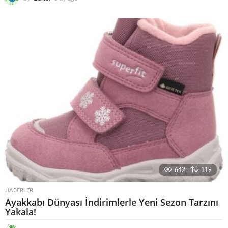
a
y
a
g
o
642
119
HABERLER
Ayakkabı Dünyası İndirimlerle Yeni Sezon Tarzını
Yakala!