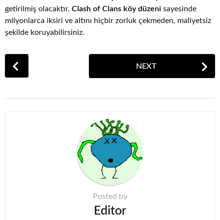
getirilmiş olacaktır.
Clash of Clans köy düzeni
sayesinde
milyonlarca iksiri ve altını hiçbir zorluk çekmeden, maliyetsiz
şekilde koruyabilirsiniz.
P
NEXT
o
s
t
P
a
g
i
n
a
t
Posted by
i
Editor
o