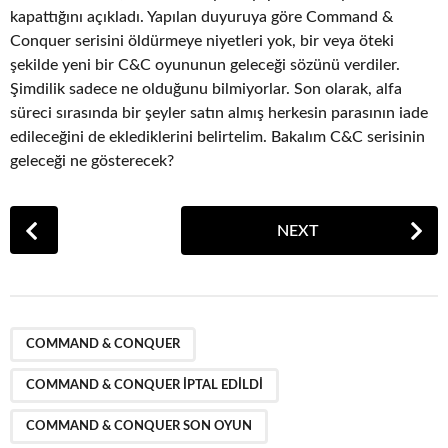
kapattığını açıkladı. Yapılan duyuruya göre Command &
Conquer serisini öldürmeye niyetleri yok, bir veya öteki
şekilde yeni bir C&C oyununun geleceği sözünü verdiler.
Şimdilik sadece ne olduğunu bilmiyorlar. Son olarak, alfa
süreci sırasında bir şeyler satın almış herkesin parasının iade
edileceğini de eklediklerini belirtelim. Bakalım C&C serisinin
geleceği ne gösterecek?
P
NEXT
o
s
t
P
,
,
a
COMMAND & CONQUER
g
COMMAND & CONQUER IPTAL EDILDI
i
n
COMMAND & CONQUER SON OYUN