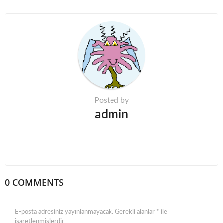
a
t
i
o
n
Posted by
admin
0 COMMENTS
E-posta adresiniz yayınlanmayacak.
Gerekli alanlar
*
ile
işaretlenmişlerdir