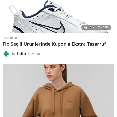
636
106
HABERLER
Flo Seçili Ürünlerinde Kuponla Ekstra Tasarruf
by
Editor
8 ay ago
8
a
y
a
g
o