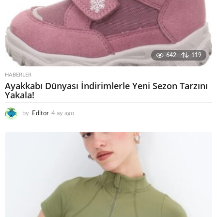
642
119
HABERLER
Ayakkabı Dünyası İndirimlerle Yeni Sezon Tarzını
Yakala!
by
Editor
4 ay ago
4
a
y
a
g
o