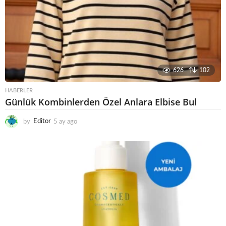
626
102
HABERLER
Günlük Kombinlerden Özel Anlara Elbise Bul
by
Editor
5 ay ago
6
a
y
a
g
o