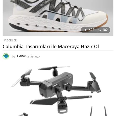
625
102
HABERLER
Columbia Tasarımları ile Maceraya Hazır Ol
by
Editor
2 ay ago
3
a
y
a
g
o