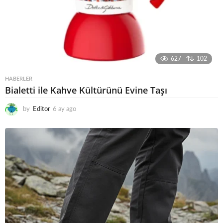
627
102
HABERLER
Bialetti ile Kahve Kültürünü Evine Taşı
by
Editor
6 ay ago
6
a
y
a
g
o