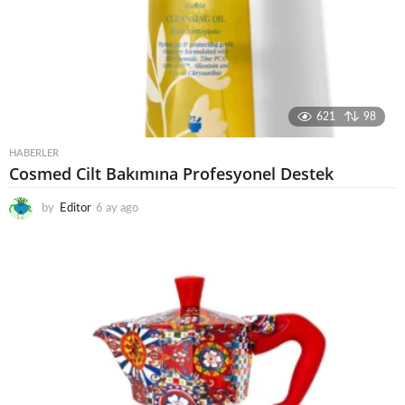
621
98
HABERLER
Cosmed Cilt Bakımına Profesyonel Destek
by
Editor
6 ay ago
6
a
y
a
g
o