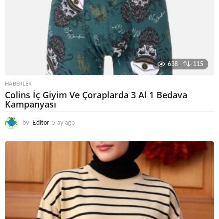
638
115
HABERLER
Colins İç Giyim Ve Çoraplarda 3 Al 1 Bedava
Kampanyası
by
Editor
5 ay ago
5
a
y
a
g
o