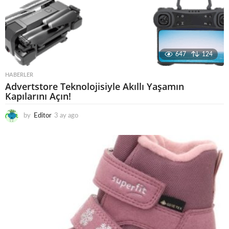
647
124
HABERLER
Advertstore Teknolojisiyle Akıllı Yaşamın
Kapılarını Açın!
by
Editor
3 ay ago
4
a
y
a
g
o