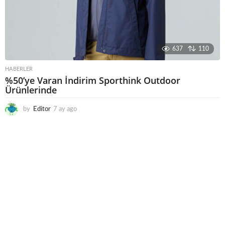
637
110
HABERLER
%50’ye Varan İndirim Sporthink Outdoor
Ürünlerinde
by
Editor
7 ay ago
7
a
y
a
g
o