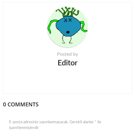
P
a
g
i
n
a
t
Posted by
i
Editor
o
n
0 COMMENTS
E-posta adresiniz yayınlanmayacak.
Gerekli alanlar
*
ile
işaretlenmişlerdir