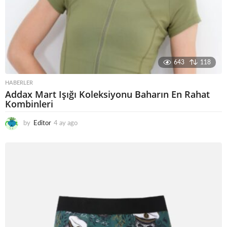
643
118
HABERLER
Addax Mart Işığı Koleksiyonu Baharın En Rahat
Kombinleri
by
Editor
4 ay ago
5
a
y
a
g
o