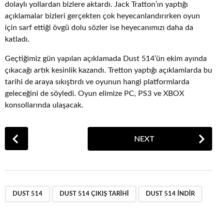
dolaylı yollardan bizlere aktardı. Jack Tratton’ın yaptığı
açıklamalar bizleri gerçekten çok heyecanlandırırken oyun
için sarf ettiği övgü dolu sözler ise heyecanımızı daha da
katladı.
Geçtiğimiz gün yapılan açıklamada Dust 514’ün ekim ayında
çıkacağı artık kesinlik kazandı. Tretton yaptığı açıklamlarda bu
tarihi de araya sıkıştırdı ve oyunun hangi platformlarda
geleceğini de söyledi. Oyun elimize PC, PS3 ve XBOX
konsollarında ulaşacak.
P
NEXT
o
s
t
P
,
,
a
DUST 514
DUST 514 ÇIKIŞ TARIHI
DUST 514 INDIR
g