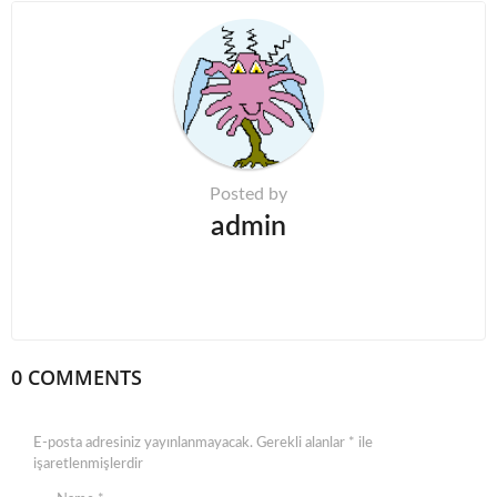
i
n
a
t
i
o
n
Posted by
admin
0 COMMENTS
E-posta adresiniz yayınlanmayacak.
Gerekli alanlar
*
ile
işaretlenmişlerdir