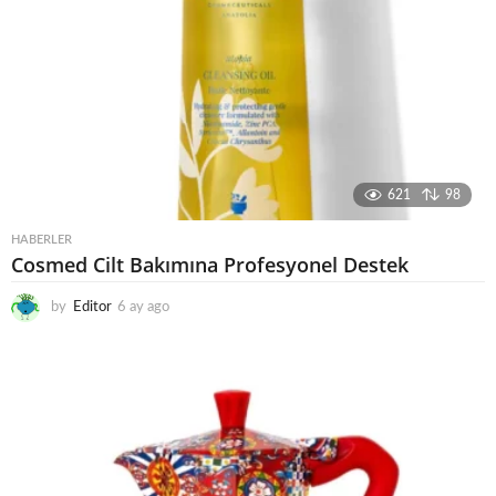
621
98
HABERLER
Cosmed Cilt Bakımına Profesyonel Destek
by
Editor
6 ay ago
6
a
y
a
g
o