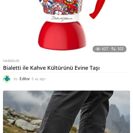
627
102
HABERLER
Bialetti ile Kahve Kültürünü Evine Taşı
by
Editor
6 ay ago
6
a
y
a
g
o