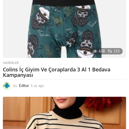
638
115
HABERLER
Colins İç Giyim Ve Çoraplarda 3 Al 1 Bedava
Kampanyası
by
Editor
5 ay ago
5
a
y
a
g
o