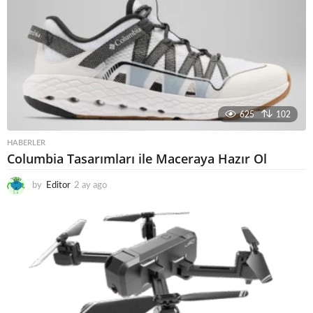
625
102
HABERLER
Columbia Tasarımları ile Maceraya Hazır Ol
by
Editor
2 ay ago
3
a
y
a
g
o