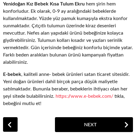
Yenidoğan Kız Bebek Kısa Tulum Ekru
hem şirin hem
konforludur. Ek olarak, 0-9 ay aralığındaki bebeklerde
kullanılmaktadır. Yüzde yüz pamuk kumaşıyla ekstra konfor
sunmaktadır. Çıtçıtlı tulumun üzerinde kiraz desenleri
mevcuttur. Nefes alan yapıdaki ürünü bebeğinize kolayca
giydirebilirsiniz. Tulumun kolları kısadır ve yazları serinlik
vermektedir. Gün içerisinde bebeğiniz konforlu biçimde yatar.
Farklı beden aralıkları bulunan ürünü kampanyalı fiyattan
alabilirsiniz.
E-bebek
, kaliteli anne- bebek ürünleri satan ticaret sitesidir.
Yeni doğan ürünleri dahil birçok parça düşük maliyetle
satılmaktadır. Bununla beraber, bebeklerin ihtiyacı olan her
şeyi sitede bulabilirsiniz.
https://www.e-bebek.com/
tıkla,
bebeğini mutlu et!
P
NEXT
o