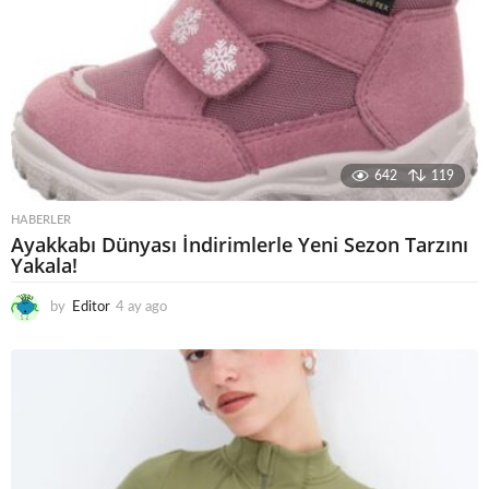
642
119
HABERLER
Ayakkabı Dünyası İndirimlerle Yeni Sezon Tarzını
Yakala!
by
Editor
4 ay ago
4
a
y
a
g
o