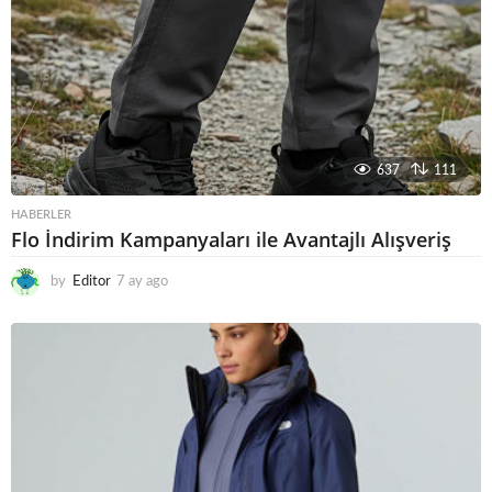
637
111
HABERLER
Flo İndirim Kampanyaları ile Avantajlı Alışveriş
by
Editor
7 ay ago
6
a
y
a
g
o