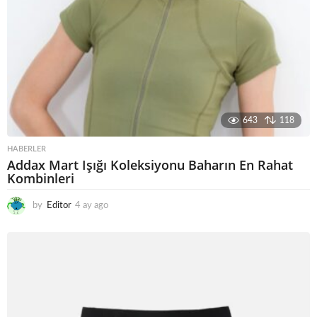
643
118
HABERLER
Addax Mart Işığı Koleksiyonu Baharın En Rahat
Kombinleri
by
Editor
4 ay ago
5
a
y
a
g
o