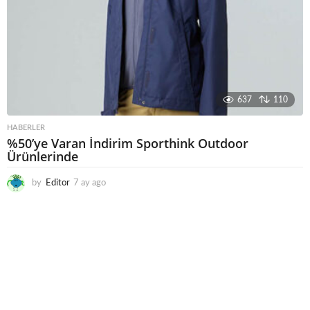
637
110
HABERLER
%50’ye Varan İndirim Sporthink Outdoor
Ürünlerinde
by
Editor
7 ay ago
7
a
y
a
g
o