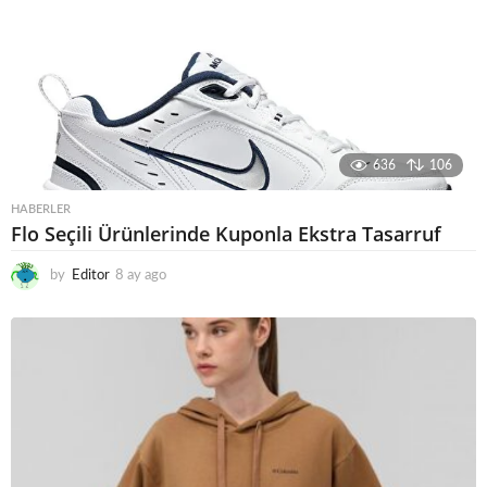
636
106
HABERLER
Flo Seçili Ürünlerinde Kuponla Ekstra Tasarruf
by
Editor
8 ay ago
8
a
y
a
g
o