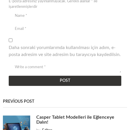
E-posta adresiniz yayınlanmayacak.
Gerekli alanlar
*
ile
işaretlenmişlerdir
Daha sonraki yorumlarımda kullanılması için adım, e-
posta adresim ve site adresim bu tarayıcıya kaydedilsin.
PREVIOUS POST
Casper Tablet Modelleri ile Eğlenceye
Dalın!