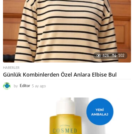
626
102
HABERLER
Günlük Kombinlerden Özel Anlara Elbise Bul
by
Editor
5 ay ago
6
a
y
a
g
o