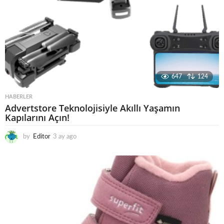
647
124
HABERLER
Advertstore Teknolojisiyle Akıllı Yaşamın
Kapılarını Açın!
by
Editor
3 ay ago
4
a
y
a
g
o