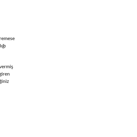
eremese
ığı
vermiş
giren
ğiniz