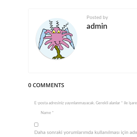
a
g
Posted by
i
admin
n
a
t
i
o
n
0 COMMENTS
E-posta adresiniz yayınlanmayacak.
Gerekli alanlar
*
ile işar
Daha sonraki yorumlarımda kullanılması için adım