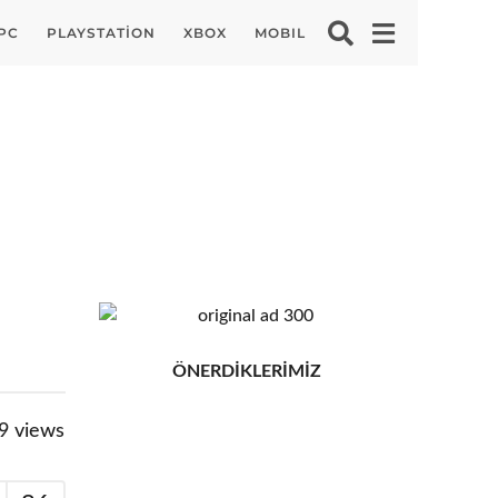
PC
PLAYSTATION
XBOX
MOBIL
ÖNERDİKLERİMİZ
9
views