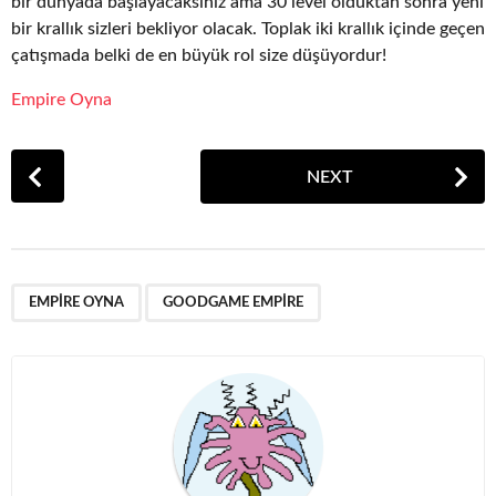
bir dünyada başlayacaksınız ama 30 level olduktan sonra yeni
bir krallık sizleri bekliyor olacak. Toplak iki krallık içinde geçen
çatışmada belki de en büyük rol size düşüyordur!
Empire Oyna
P
NEXT
o
s
t
P
,
a
EMPIRE OYNA
GOODGAME EMPIRE
g
i
n
a
t
i