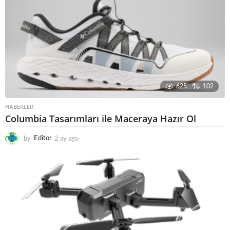
625
102
HABERLER
Columbia Tasarımları ile Maceraya Hazır Ol
by
Editor
2 ay ago
3
a
y
a
g
o