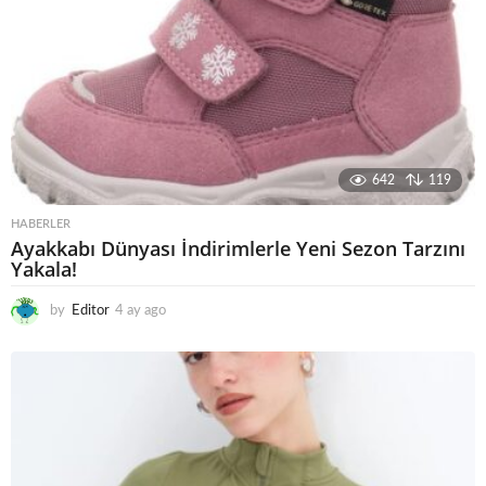
642
119
HABERLER
Ayakkabı Dünyası İndirimlerle Yeni Sezon Tarzını
Yakala!
by
Editor
4 ay ago
4
a
y
a
g
o