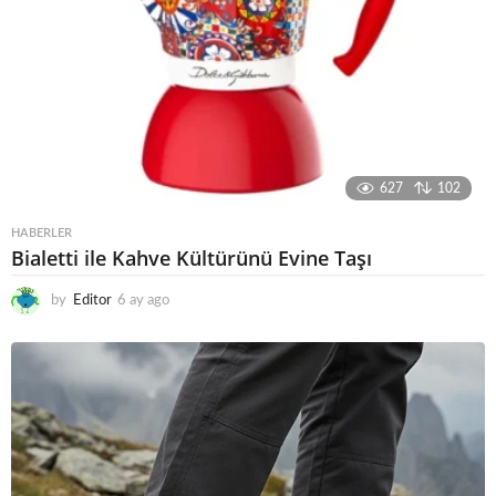
627
102
HABERLER
Bialetti ile Kahve Kültürünü Evine Taşı
by
Editor
6 ay ago
6
a
y
a
g
o