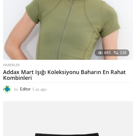
643
118
HABERLER
Addax Mart Işığı Koleksiyonu Baharın En Rahat
Kombinleri
by
Editor
5 ay ago
5
a
y
a
g
o