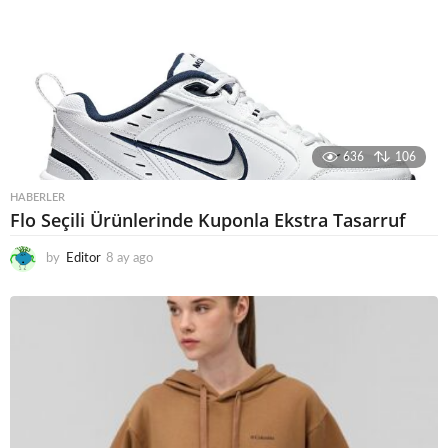
636
106
HABERLER
Flo Seçili Ürünlerinde Kuponla Ekstra Tasarruf
by
Editor
8 ay ago
8
a
y
a
g
o