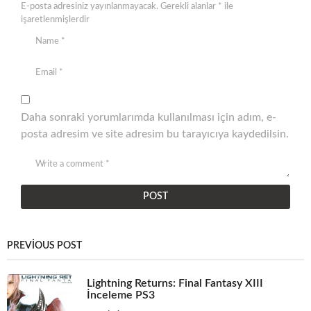
E-posta adresiniz yayınlanmayacak.
Gerekli alanlar
*
ile
işaretlenmişlerdir
Daha sonraki yorumlarımda kullanılması için adım, e-
posta adresim ve site adresim bu tarayıcıya kaydedilsin.
PREVIOUS POST
Lightning Returns: Final Fantasy XIII
İnceleme PS3