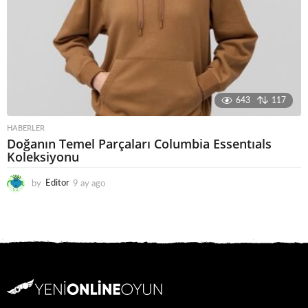
643
117
HABERLER
Doğanın Temel Parçaları Columbia Essentıals
Koleksiyonu
by
Editor
9 ay ago
8
a
y
a
g
o