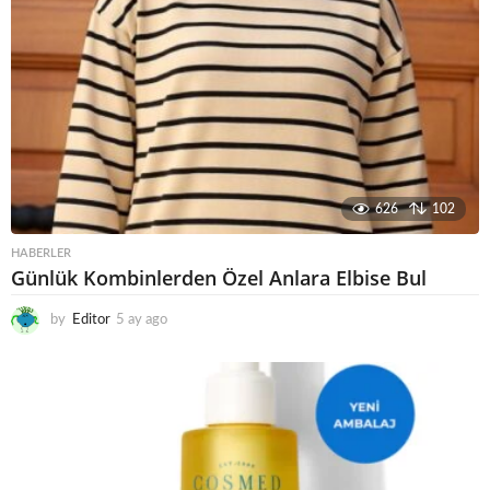
626
102
HABERLER
Günlük Kombinlerden Özel Anlara Elbise Bul
by
Editor
5 ay ago
6
a
y
a
g
o