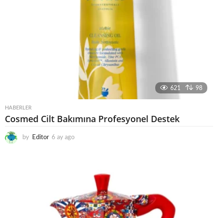
621
98
HABERLER
Cosmed Cilt Bakımına Profesyonel Destek
by
Editor
6 ay ago
6
a
y
a
g
o