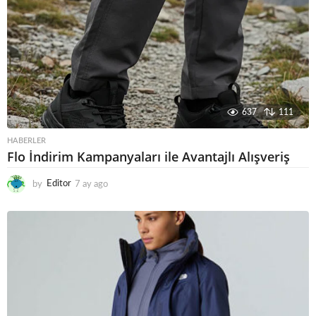
637
111
HABERLER
Flo İndirim Kampanyaları ile Avantajlı Alışveriş
by
Editor
7 ay ago
6
a
y
a
g
o