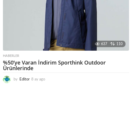
637
110
HABERLER
%50’ye Varan İndirim Sporthink Outdoor
Ürünlerinde
by
Editor
8 ay ago
7
a
y
a
g
o