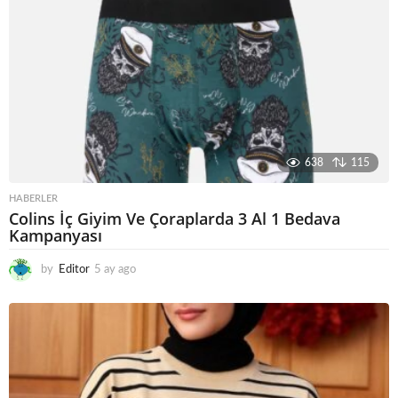
638
115
HABERLER
Colins İç Giyim Ve Çoraplarda 3 Al 1 Bedava
Kampanyası
by
Editor
5 ay ago
5
a
y
a
g
o