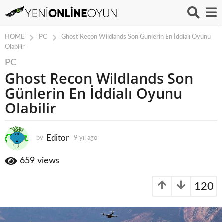
PC
HOME
Ghost Recon Wildlands Son Günlerin En İddialı Oyunu
Olabilir
PC
9
Ghost Recon Wildlands Son
y
ı
Günlerin En İddialı Oyunu
l
Olabilir
a
g
o
Editor
by
9 yıl ago
9
9
y
ı
y
659
views
l
ı
a
l
120
g
a
o
g
o