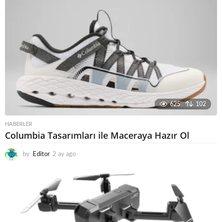
625
102
HABERLER
Columbia Tasarımları ile Maceraya Hazır Ol
by
Editor
2 ay ago
3
a
y
a
g
o