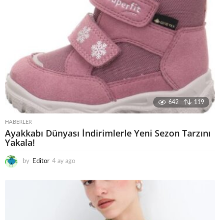
642
119
HABERLER
Ayakkabı Dünyası İndirimlerle Yeni Sezon Tarzını
Yakala!
by
Editor
4 ay ago
4
a
y
a
g
o