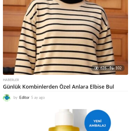
626
102
HABERLER
Günlük Kombinlerden Özel Anlara Elbise Bul
by
Editor
5 ay ago
6
a
y
a
g
o