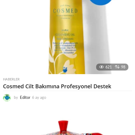
621
98
HABERLER
Cosmed Cilt Bakımına Profesyonel Destek
by
Editor
6 ay ago
6
a
y
a
g
o