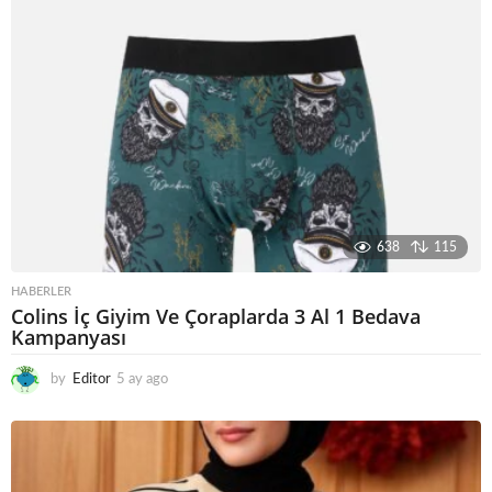
638
115
HABERLER
Colins İç Giyim Ve Çoraplarda 3 Al 1 Bedava
Kampanyası
by
Editor
5 ay ago
5
a
y
a
g
o