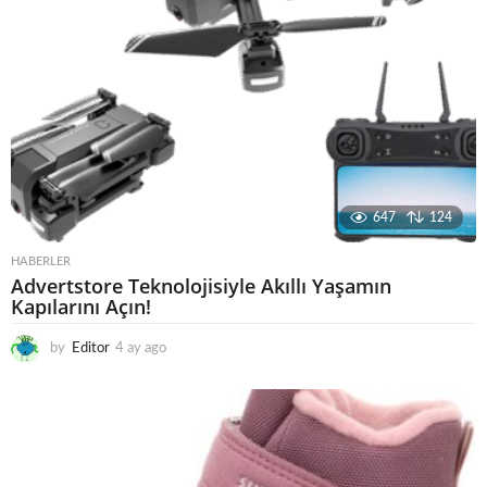
647
124
HABERLER
Advertstore Teknolojisiyle Akıllı Yaşamın
Kapılarını Açın!
by
Editor
4 ay ago
4
a
y
a
g
o