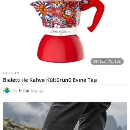
627
102
HABERLER
Bialetti ile Kahve Kültürünü Evine Taşı
by
Editor
6 ay ago
6
a
y
a
g
o