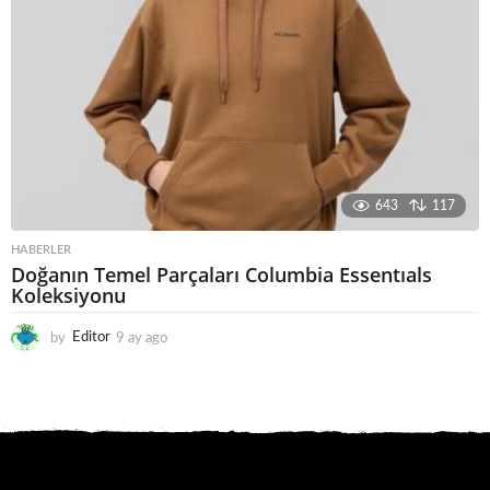
643
117
HABERLER
Doğanın Temel Parçaları Columbia Essentıals
Koleksiyonu
by
Editor
9 ay ago
8
a
y
a
g
o