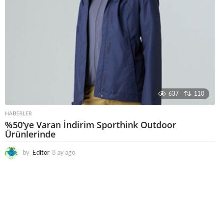
637
110
HABERLER
%50’ye Varan İndirim Sporthink Outdoor
Ürünlerinde
by
Editor
8 ay ago
7
a
y
a
g
o