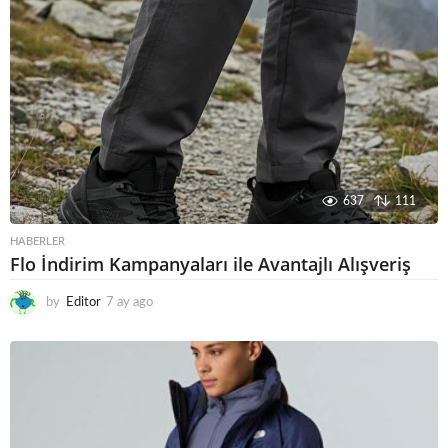
637
111
HABERLER
Flo İndirim Kampanyaları ile Avantajlı Alışveriş
by
Editor
7 ay ago
6
a
y
a
g
o