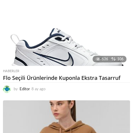
636
106
HABERLER
Flo Seçili Ürünlerinde Kuponla Ekstra Tasarruf
by
Editor
8 ay ago
8
a
y
a
g
o