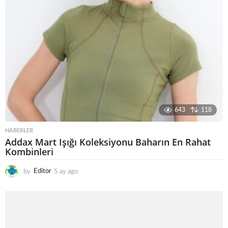
643
118
HABERLER
Addax Mart Işığı Koleksiyonu Baharın En Rahat
Kombinleri
by
Editor
5 ay ago
5
a
y
a
g
o