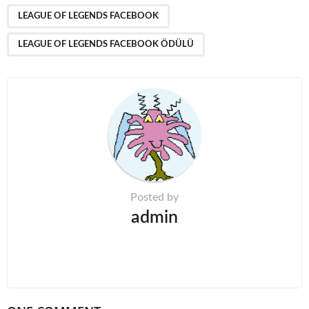
P
,
a
LEAGUE OF LEGENDS FACEBOOK
g
LEAGUE OF LEGENDS FACEBOOK ÖDÜLÜ
i
n
a
t
i
o
n
Posted by
admin