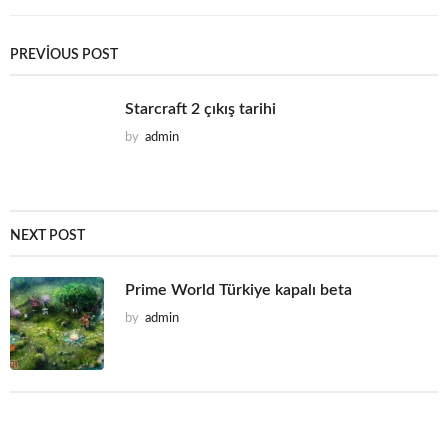
i
k
i
PREVIOUS POST
:
Starcraft 2 çıkış tarihi
by
admin
NEXT POST
Prime World Türkiye kapalı beta
by
admin