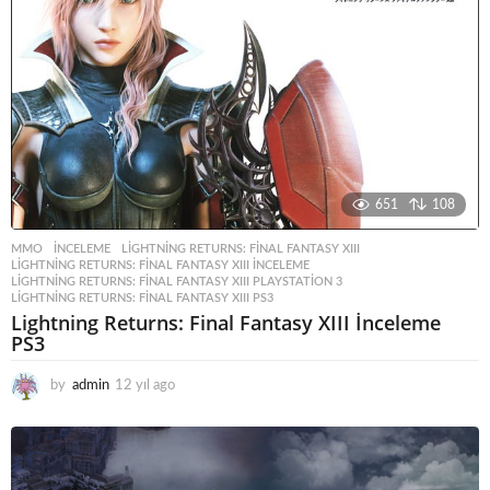
651
108
MMO
INCELEME
,
LIGHTNING RETURNS: FINAL FANTASY XIII
,
LIGHTNING RETURNS: FINAL FANTASY XIII INCELEME
,
LIGHTNING RETURNS: FINAL FANTASY XIII PLAYSTATION 3
,
LIGHTNING RETURNS: FINAL FANTASY XIII PS3
Lightning Returns: Final Fantasy XIII İnceleme
PS3
by
admin
12 yıl ago
1
2
y
ı
l
a