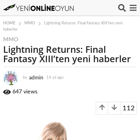
MMO
HOME
Lightning Returns: Final Fantasy XIII'ten yeni
haberler
MMO
1
Lightning Returns: Final
4
y
Fantasy XIII’ten yeni haberler
ı
l
a
admin
by
14 yıl ago
1
4
g
y
647
views
o
ı
1
l
4
112
a
g
y
o
ı
l
a