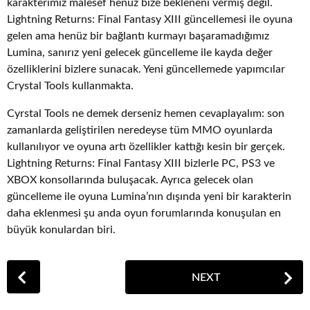
karakterimiz malesef henüz bize bekleneni vermiş değil.
Lightning Returns: Final Fantasy XIII güncellemesi ile oyuna
gelen ama henüz bir bağlantı kurmayı başaramadığımız
Lumina, sanırız yeni gelecek güncelleme ile kayda değer
özelliklerini bizlere sunacak. Yeni güncellemede yapımcılar
Crystal Tools kullanmakta.
Cyrstal Tools ne demek derseniz hemen cevaplayalım: son
zamanlarda geliştirilen neredeyse tüm MMO oyunlarda
kullanılıyor ve oyuna artı özellikler kattığı kesin bir gerçek.
Lightning Returns: Final Fantasy XIII bizlerle PC, PS3 ve
XBOX konsollarında buluşacak. Ayrıca gelecek olan
güncelleme ile oyuna Lumina’nın dışında yeni bir karakterin
daha eklenmesi şu anda oyun forumlarında konuşulan en
büyük konulardan biri.
P
NEXT
o
s