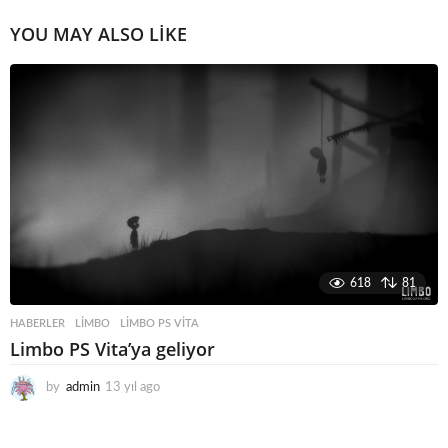
YOU MAY ALSO LIKE
618
81
HABERLER
LIMBO
,
LIMBO PS VITA
Limbo PS Vita’ya geliyor
by
admin
13 yıl ago
1
3
y
ı