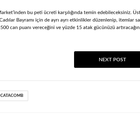
arket’inden bu peti ücreti karşılığında temin edebileceksiniz. Üst
dılar Bayramı için de ayrı ayrı etkinlikler düzenlenip, itemlar sa
 1500 can puanı vereceğini ve yüzde 15 atak gücünüzü artıracağın
NEXT POST
S CATACOMB