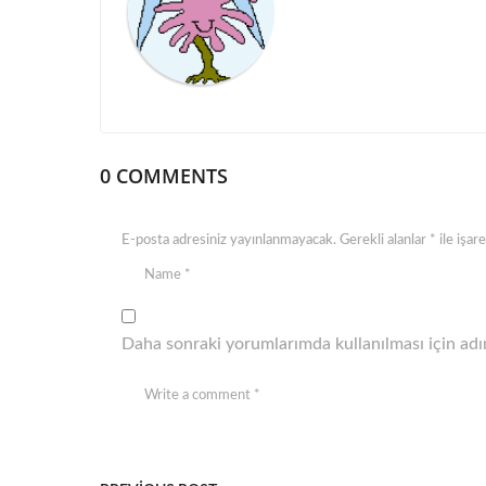
a
t
i
o
n
0 COMMENTS
E-posta adresiniz yayınlanmayacak.
Gerekli alanlar
*
ile işar
Daha sonraki yorumlarımda kullanılması için adım