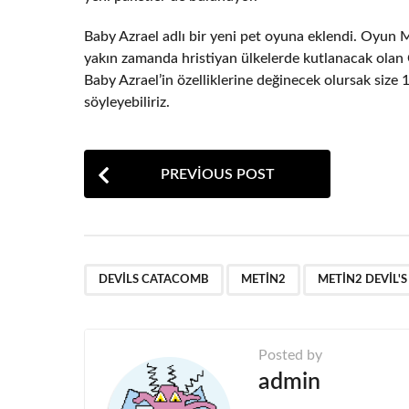
Baby Azrael adlı bir yeni pet oyuna eklendi. Oyun M
yakın zamanda hristiyan ülkelerde kutlanacak olan Ca
Baby Azrael’in özelliklerine değinecek olursak size
söyleyebiliriz.
P
PREVIOUS POST
o
s
t
,
,
P
DEVILS CATACOMB
METIN2
METIN2 DEVIL'
a
g
Posted by
i
admin
n