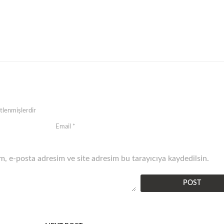
etlenmişlerdir
, e-posta adresim ve site adresim bu tarayıcıya kaydedilsin.