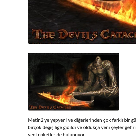
Metin2’ye yepyeni ve diğerlerinden çok farklı bir g
birçok değişiliğe gidildi ve oldukça yeni şeyler getir
yeni paketler de bulunuyor.