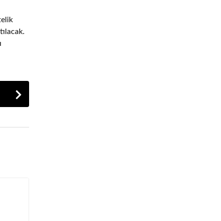
elik
tılacak.
ı