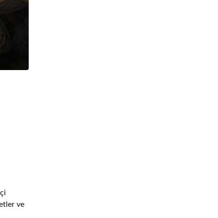
çi
etler ve