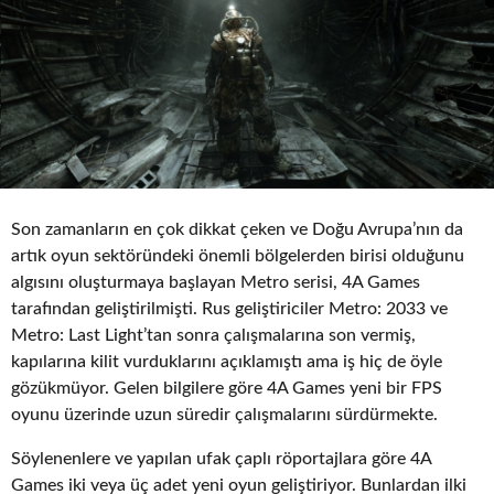
o
Son zamanların en çok dikkat çeken ve Doğu Avrupa’nın da
artık oyun sektöründeki önemli bölgelerden birisi olduğunu
algısını oluşturmaya başlayan Metro serisi, 4A Games
tarafından geliştirilmişti. Rus geliştiriciler Metro: 2033 ve
Metro: Last Light’tan sonra çalışmalarına son vermiş,
kapılarına kilit vurduklarını açıklamıştı ama iş hiç de öyle
gözükmüyor. Gelen bilgilere göre 4A Games yeni bir FPS
oyunu üzerinde uzun süredir çalışmalarını sürdürmekte.
Söylenenlere ve yapılan ufak çaplı röportajlara göre 4A
Games iki veya üç adet yeni oyun geliştiriyor. Bunlardan ilki