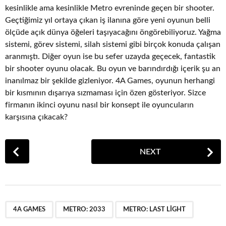
kesinlikle ama kesinlikle Metro evreninde geçen bir shooter.
Geçtiğimiz yıl ortaya çıkan iş ilanına göre yeni oyunun belli
ölçüde açık dünya öğeleri taşıyacağını öngörebiliyoruz. Yağma
sistemi, görev sistemi, silah sistemi gibi birçok konuda çalışan
aranmıştı. Diğer oyun ise bu sefer uzayda geçecek, fantastik
bir shooter oyunu olacak. Bu oyun ve barındırdığı içerik şu an
inanılmaz bir şekilde gizleniyor. 4A Games, oyunun herhangi
bir kısmının dışarıya sızmaması için özen gösteriyor. Sizce
firmanın ikinci oyunu nasıl bir konsept ile oyuncuların
karşısına çıkacak?
P
NEXT
o
s
t
P
,
,
a
4A GAMES
METRO: 2033
METRO: LAST LIGHT
g