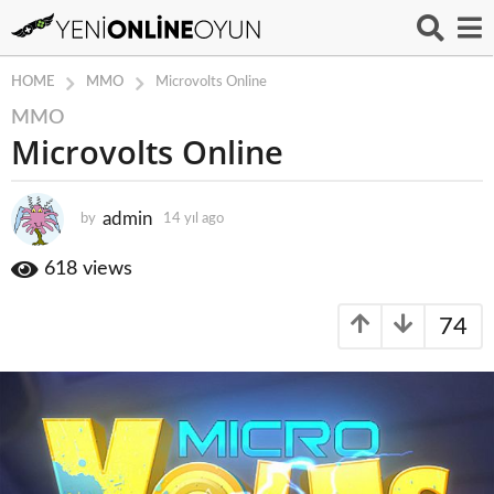
MMO
HOME
Microvolts Online
MMO
1
Microvolts Online
4
y
ı
admin
by
14 yıl ago
1
l
4
a
y
618
views
g
ı
o
l
74
a
1
g
4
o
y
ı
l
a
g