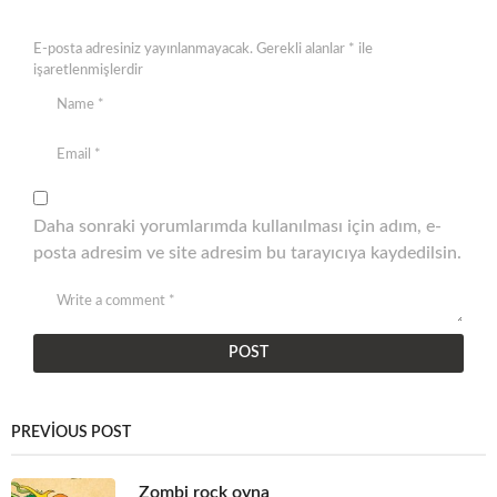
E-posta adresiniz yayınlanmayacak.
Gerekli alanlar
*
ile
işaretlenmişlerdir
Daha sonraki yorumlarımda kullanılması için adım, e-
posta adresim ve site adresim bu tarayıcıya kaydedilsin.
PREVIOUS POST
Zombi rock oyna