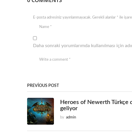
0 COMMENTS
E-posta adresiniz yayınlanmayacak.
Gerekli alanlar
*
ile işar
Daha sonraki yorumlarımda kullanılması için adım
PREVIOUS POST
Heroes of Newerth Türkçe d
geliyor
by
admin