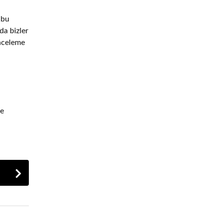
 bu
da bizler
inceleme
re