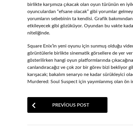
birlikte karşımıza çıkacak olan oyun türünün en iyi
oyunculardan “efsane olacak” gibi yorumlar gelmeye
yorumların sebebinin ta kendisi. Grafik bakımından
etkileyecek gibi gözüküyor. Oyundan bu vakte kada
niteliğinde.
Square Enix’in yeni oyunu için sunmuş olduğu video
görüntülerle birlikte sinematik görsellere de yer v
gösterilirken hangi oyun platformlarında çıkacağına 
canlandıracağız ve çok zor bir görev bizi bekliyor g
karışacak; bakalım senaryo ne kadar sürükleyici ola
Murdered: Soul Suspect için yayımlanmış olan ön inc
P
PREVIOUS POST
o
s
t