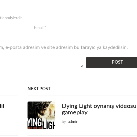
etlenmişlerdir
, e-posta adresim ve site adresim bu tarayıcıya kaydedilsin.
NEXT POST
il
Dying Light oynanış videosu
gameplay
by
admin