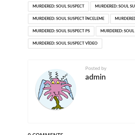
,
P
MURDERED: SOUL SUSPECT
MURDERED: SOUL S
a
MURDERED: SOUL SUSPECT INCELEME
MURDERED
g
MURDERED: SOUL SUSPECT PS
MURDERED: SOUL 
i
n
MURDERED: SOUL SUSPECT VIDEO
a
t
Posted by
i
admin
o
n