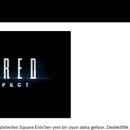
gösterilen Square Enix’ten yeni bir oyun daha geliyor. Dedektiflik