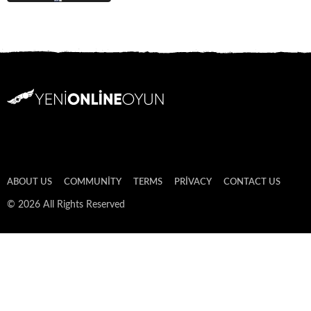
ABOUT US
COMMUNITY
TERMS
PRIVACY
CONTACT US
© 2026 All Rights Reserved