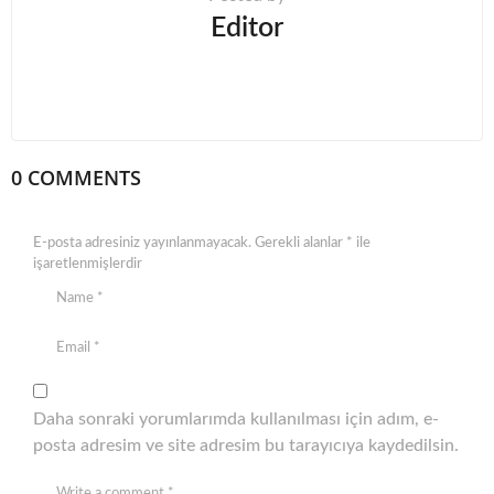
Editor
0 COMMENTS
E-posta adresiniz yayınlanmayacak.
Gerekli alanlar
*
ile
işaretlenmişlerdir
Daha sonraki yorumlarımda kullanılması için adım, e-
posta adresim ve site adresim bu tarayıcıya kaydedilsin.