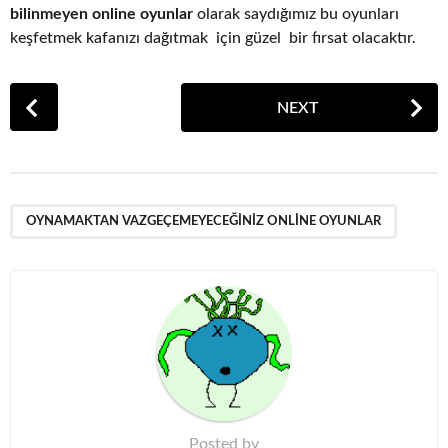
bilinmeyen online oyunlar
olarak saydığımız bu oyunları
keşfetmek kafanızı dağıtmak için güzel bir fırsat olacaktır.
P
NEXT
o
s
t
P
a
OYNAMAKTAN VAZGEÇEMEYECEĞINIZ ONLINE OYUNLAR
g
i
n
a
t
i
o
n
Posted by