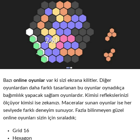
Bazı
online oyunlar
var ki sizi ekrana kilitler. Diğer
oyunlardan daha farklı tasarlanan bu oyunlar oynadıkça
bağımlılık yapacak sağlam oyunlardır. Kimisi reflekslerinizi
ölçüyor kimisi ise zekanızı. Maceralar sunan oyunlar ise her
seviyede farklı deneyim sunuyor. Fazla bilinmeyen güzel
online oyunları sizin için sıraladık;
Grid 16
Hexagon