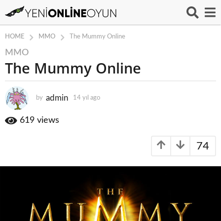
MMO
HOME
The Mummy Online
MMO
1
The Mummy Online
4
y
ı
admin
by
14 yıl ago
1
l
4
a
y
619
views
g
ı
o
l
74
a
1
g
4
o
y
ı
l
a
g