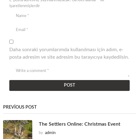
E-posta adresiniz yayınlanmayacak.
Gerekli alanlar
*
ile
işaretlenmişlerdir
Daha sonraki yorumlarımda kullanılması için adım, e-
posta adresim ve site adresim bu tarayıcıya kaydedilsin.
PREVIOUS POST
The Settlers Online: Christmas Event
by
admin