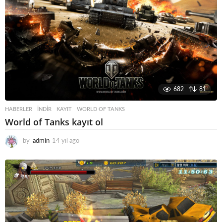
682
81
HABERLER
INDIR
,
KAYIT
,
WORLD OF TANKS
World of Tanks kayıt ol
by
admin
14 yıl ago
1
4
y
ı
l
a
g
o