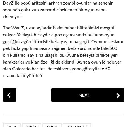
DayZ ile popülaritesini artıran zombi oyunlarına senenin
sonunda çok uzun zamandır beklenen bir oyun daha
ekleniyor.
The War Z, uzun aylardır bizim haber bültenimizi meşgul
ediyor. Yaklaşık bir aydır alpha aşamasında bulunan oyun
geçtiğimiz gün itibariyle beta yayımına geçti. Oyunun reklamı
pek fazla yapılmamasına rağmen beta sürümünde bile 500
bin kullanıcı sayısına ulaşabildi. Oyuna betayla birlikte yeni
karakterler ve klan özelliği de eklendi. Ayrıca oyun içinde yer
alan Colorado haritası da eski versiyona göre yüzde 50
oranında büyütüldü.
P
NEXT
o
s
t
P
,
,
,