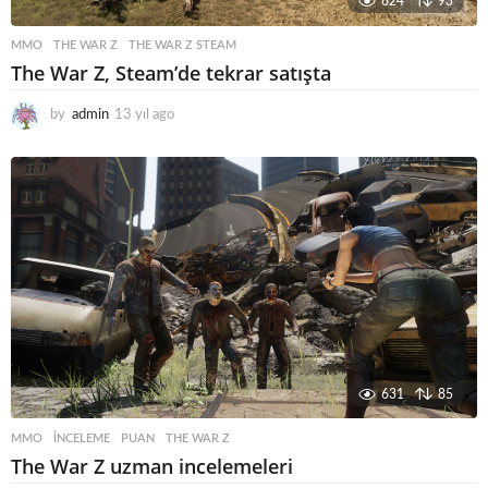
624
93
MMO
THE WAR Z
,
THE WAR Z STEAM
The War Z, Steam’de tekrar satışta
by
admin
13 yıl ago
1
3
y
ı
l
a
g
o
631
85
MMO
INCELEME
,
PUAN
,
THE WAR Z
The War Z uzman incelemeleri