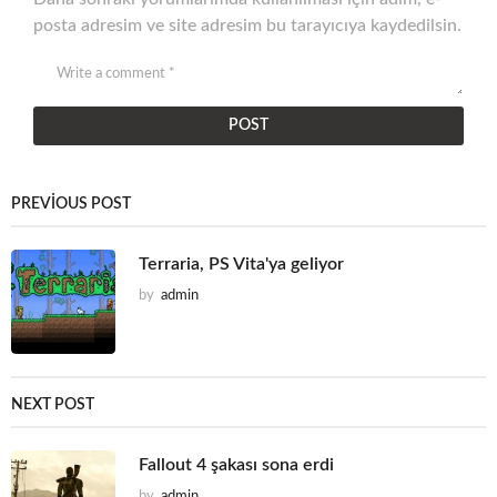
posta adresim ve site adresim bu tarayıcıya kaydedilsin.
PREVIOUS POST
Terraria, PS Vita'ya geliyor
by
admin
NEXT POST
Fallout 4 şakası sona erdi
by
admin