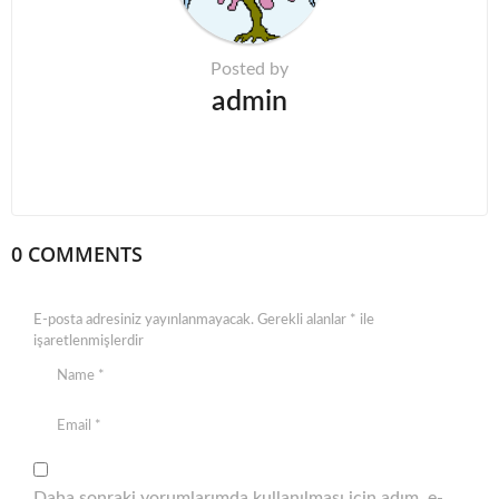
o
n
Posted by
admin
0 COMMENTS
E-posta adresiniz yayınlanmayacak.
Gerekli alanlar
*
ile
işaretlenmişlerdir
Daha sonraki yorumlarımda kullanılması için adım, e-