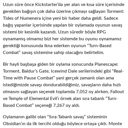
Uzun süre önce Kickstarter’da yer alan ve kısa süre içerisinde
gerekilen bağışın çok daha üzerine çıkmayı sağlayan Torment:
Tides of Numenera içine yeni bir haber daha geldi. Sadece
bağış yapanlar içerisinde yapılan bir oylamada oyunun savaş
sistemi bir kesinlik kazandı. Uzun süredir böyle RPG
oynamamış olmamız bizi her sistemde bu oyunu oynamamız
gerektiği konusunda ikna ederken oyunun “Turn-Based
Combat” savaş sistemine sahip olacağını belirtelim.
Bir hayli başbaşa giden bir oylama sonucunda Planescape:
Torment, Baldur’s Gate, Icewind Dale serilerindeki gibi “Real-
Time with Pause Combat” yani gerçek zamanlı olan ama
istediğimizde savaşı dondurabildiğimiz, savaşların daha hızlı
olmasını sağlayan seçenek toplamda 7,052 oy alırken, Fallout
ve Temple of Elemental Evil’ı örnek alan sıra tabanlı “Turn-
Based Combat” seçeneği 7,267 oy aldı.
Oylamanın galibi olan “Sıra-Tabanlı savaş” sisteminin
Obsidian’ın da ilk tercihi olduğu böylece ortaya çıktı. Monte