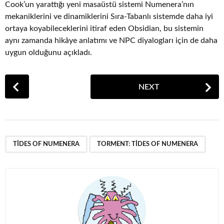
Cook’un yarattığı yeni masaüstü sistemi Numenera’nın
mekaniklerini ve dinamiklerini Sıra-Tabanlı sistemde daha iyi
ortaya koyabileceklerini itiraf eden Obsidian, bu sistemin
aynı zamanda hikâye anlatımı ve NPC diyalogları için de daha
uygun olduğunu açıkladı.
P
NEXT
o
s
t
P
,
a
TIDES OF NUMENERA
TORMENT: TIDES OF NUMENERA
g
i
n
a
t
i