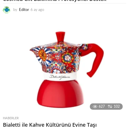
by
Editor
6 ay ago
6
a
y
a
g
o
627
102
HABERLER
Bialetti ile Kahve Kültürünü Evine Taşı