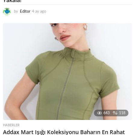
Yakala!
by
Editor
4 ay ago
4
a
y
a
g
o
643
118
HABERLER
Addax Mart Işığı Koleksiyonu Baharın En Rahat