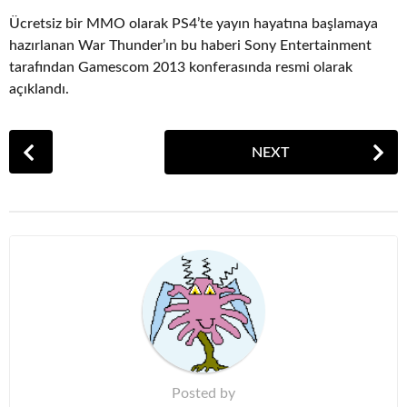
Ücretsiz bir MMO olarak PS4’te yayın hayatına başlamaya
hazırlanan War Thunder’ın bu haberi Sony Entertainment
tarafından Gamescom 2013 konferasında resmi olarak
açıklandı.
P
NEXT
o
s
t
P
a
g
i
n
a
t
Posted by
i