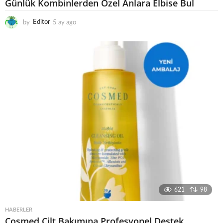
Günlük Kombinlerden Özel Anlara Elbise Bul
by
Editor
5 ay ago
6
a
y
a
g
o
621
98
HABERLER
Cosmed Cilt Bakımına Profesyonel Destek