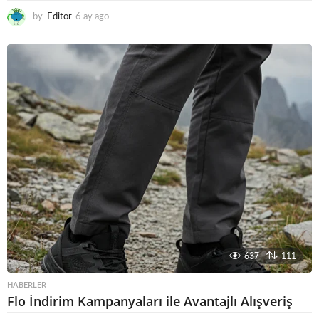
by
Editor
6 ay ago
6
a
y
a
g
o
637
111
HABERLER
Flo İndirim Kampanyaları ile Avantajlı Alışveriş