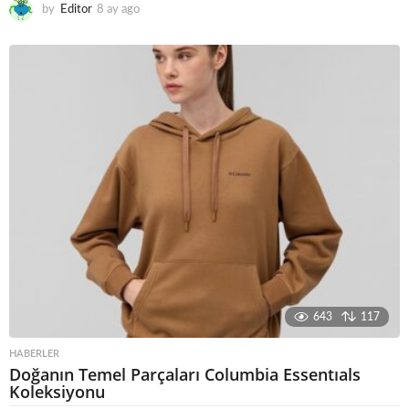
by
Editor
8 ay ago
8
a
y
a
g
o
643
117
HABERLER
Doğanın Temel Parçaları Columbia Essentıals
Koleksiyonu