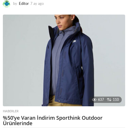
by
Editor
7 ay ago
6
a
y
a
g
o
637
110
HABERLER
%50’ye Varan İndirim Sporthink Outdoor
Ürünlerinde