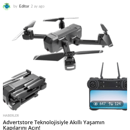
by
Editor
2 ay ago
3
a
y
a
g
o
647
124
HABERLER
Advertstore Teknolojisiyle Akıllı Yaşamın
Kapılarını Açın!