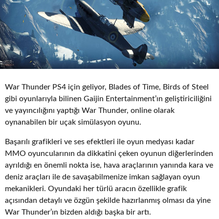
o
War Thunder PS4 için geliyor, Blades of Time, Birds of Steel
gibi oyunlarıyla bilinen Gaijin Entertainment’ın geliştiriciliğini
ve yayıncılığını yaptığı War Thunder, online olarak
oynanabilen bir uçak simülasyon oyunu.
Başarılı grafikleri ve ses efektleri ile oyun medyası kadar
MMO oyuncularının da dikkatini çeken oyunun diğerlerinden
ayrıldığı en önemli nokta ise, hava araçlarının yanında kara ve
deniz araçları ile de savaşabilmenize imkan sağlayan oyun
mekanikleri. Oyundaki her türlü aracın özellikle grafik
açısından detaylı ve özgün şekilde hazırlanmış olması da yine
War Thunder’ın bizden aldığı başka bir artı.