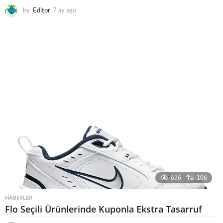
by
Editor
7 ay ago
7
a
y
a
g
o
636
106
HABERLER
Flo Seçili Ürünlerinde Kuponla Ekstra Tasarruf