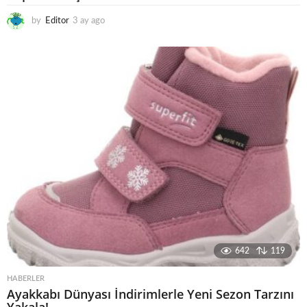
by
Editor
3 ay ago
4
a
y
a
g
o
642
119
HABERLER
Ayakkabı Dünyası İndirimlerle Yeni Sezon Tarzını