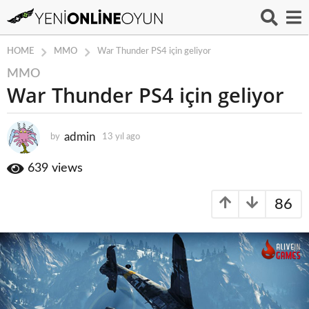
MMO
HOME
War Thunder PS4 için geliyor
MMO
1
War Thunder PS4 için geliyor
3
y
ı
admin
by
13 yıl ago
1
l
3
a
y
639
views
g
ı
o
l
86
a
1
g
3
o
y
ı
l
a
g