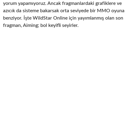
yorum yapamıyoruz. Ancak fragmanlardaki grafiklere ve
azıcık da sisteme bakarsak orta seviyede bir MMO oyuna
benziyor. İşte WildStar Online için yayımlanmış olan son
fragman, Aiming; bol keyifli seyirler.