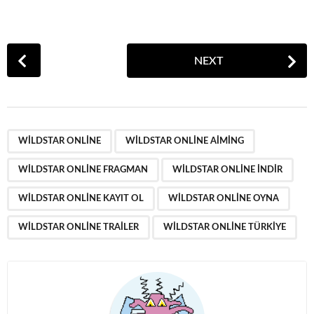
P
NEXT
o
s
t
P
,
,
,
,
,
,
,
a
WILDSTAR ONLINE
WILDSTAR ONLINE AIMING
g
WILDSTAR ONLINE FRAGMAN
WILDSTAR ONLINE INDIR
i
n
WILDSTAR ONLINE KAYIT OL
WILDSTAR ONLINE OYNA
a
WILDSTAR ONLINE TRAILER
WILDSTAR ONLINE TÜRKIYE
t
i
o
n