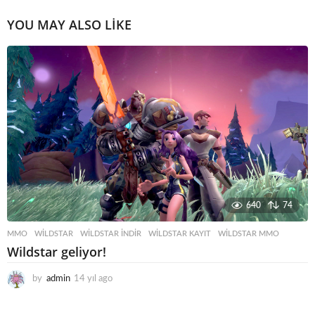
YOU MAY ALSO LIKE
640
74
MMO
WILDSTAR
,
WILDSTAR INDIR
,
WILDSTAR KAYIT
,
WILDSTAR MMO
Wildstar geliyor!
by
admin
14 yıl ago
1
4
y