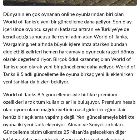
Dünyanın en çok oynanan online oyunlarından biri olan
World of Tanks’e yeni bir güncelleme daha geliyor. Son 6 ay
içerisinde oyuncu sayısını katlarca artıran ve Türkiye’ye de
kendi açtığı sunucusu ile resmi adım atan World of Tanks,
Wargaming.net altında büyük işlere imza atarken bundan
elde ettiği gelirleri hemen harcamayıp oyunculara geri dönüş
olarak değerlendiriyor. Birçok ödül kazanmış olan World of
Tanks’e son olarak yeni bir güncelleme daha geliyor. World of
Tanks 8.5 adlı güncelleme ile oyuna birkaç yenilik eklenirken
yeni tanklar da bizleri bekliyor.
World of Tanks 8.5 güncellemesiyle birlikte premium
özellikleri artık tüm kullanıcılar ile buluşuyor. Premium hesabı
olan oyuncuların mağduriyetinin nasıl giderileceğine dair
henüz bir açıklama yapılmış değil. Yeni güncellemeyle birlikte
oyuna iki yeni tank ekleniyor: Alman ve Sovyet zırhlıları.
Güncelleme bizim ülkemize 25 Nisan’da gelecekken diğer
kıt’alara daha geç gidecek. Konu tanklara gelecek olursa