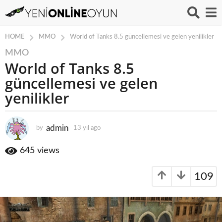
MMO
HOME
World of Tanks 8.5 güncellemesi ve gelen yenilikler
MMO
1
World of Tanks 8.5
3
y
güncellemesi ve gelen
ı
yenilikler
l
a
g
admin
by
13 yıl ago
1
o
3
y
1
645
views
ı
3
l
y
109
a
ı
g
o
l
a
g