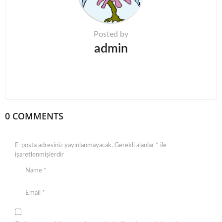
n
Posted by
admin
0 COMMENTS
E-posta adresiniz yayınlanmayacak.
Gerekli alanlar
*
ile
işaretlenmişlerdir