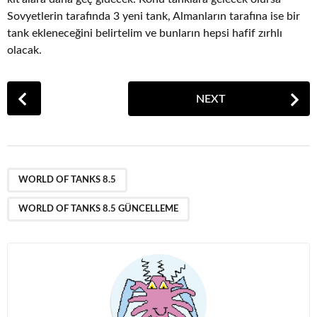
Sovyetlerin tarafında 3 yeni tank, Almanların tarafına ise bir
tank ekleneceğini belirtelim ve bunların hepsi hafif zırhlı
olacak.
P
NEXT
o
s
t
P
,
a
WORLD OF TANKS 8.5
g
WORLD OF TANKS 8.5 GÜNCELLEME
i
n
a
t
i
o