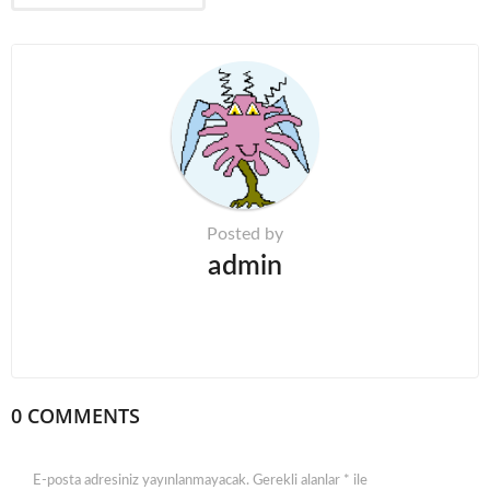
i
n
a
t
i
o
n
Posted by
admin
0 COMMENTS
E-posta adresiniz yayınlanmayacak.
Gerekli alanlar
*
ile