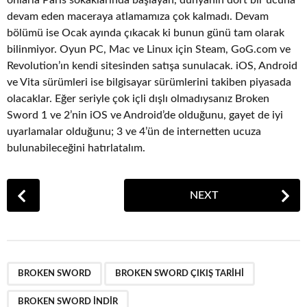
onlarla Paris sokaklarında başlayan, dünyanın dört bir ucuna
devam eden maceraya atlamamıza çok kalmadı. Devam
bölümü ise Ocak ayında çıkacak ki bunun günü tam olarak
bilinmiyor. Oyun PC, Mac ve Linux için Steam, GoG.com ve
Revolution’ın kendi sitesinden satışa sunulacak. iOS, Android
ve Vita sürümleri ise bilgisayar sürümlerini takiben piyasada
olacaklar. Eğer seriyle çok içli dışlı olmadıysanız Broken
Sword 1 ve 2’nin iOS ve Android’de olduğunu, gayet de iyi
uyarlamalar olduğunu; 3 ve 4’ün de internetten ucuza
bulunabileceğini hatırlatalım.
P
NEXT
o
s
t
P
,
,
a
BROKEN SWORD
BROKEN SWORD ÇIKIŞ TARIHI
g
BROKEN SWORD INDIR