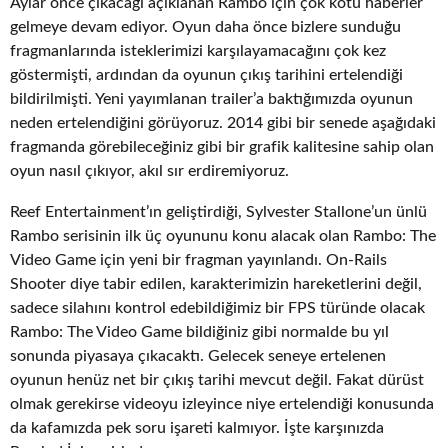
Aylar önce çıkacağı açıklanan Rambo için çok kötü haberler
gelmeye devam ediyor. Oyun daha önce bizlere sunduğu
fragmanlarında isteklerimizi karşılayamacağını çok kez
göstermişti, ardından da oyunun çıkış tarihini ertelendiği
bildirilmişti. Yeni yayımlanan trailer’a baktığımızda oyunun
neden ertelendiğini görüyoruz. 2014 gibi bir senede aşağıdaki
fragmanda görebileceğiniz gibi bir grafik kalitesine sahip olan
oyun nasıl çıkıyor, akıl sır erdiremiyoruz.
Reef Entertainment’ın geliştirdiği, Sylvester Stallone’un ünlü
Rambo serisinin ilk üç oyununu konu alacak olan Rambo: The
Video Game için yeni bir fragman yayınlandı. On-Rails
Shooter diye tabir edilen, karakterimizin hareketlerini değil,
sadece silahını kontrol edebildiğimiz bir FPS türünde olacak
Rambo: The Video Game bildiğiniz gibi normalde bu yıl
sonunda piyasaya çıkacaktı. Gelecek seneye ertelenen
oyunun henüz net bir çıkış tarihi mevcut değil. Fakat dürüst
olmak gerekirse videoyu izleyince niye ertelendiği konusunda
da kafamızda pek soru işareti kalmıyor. İşte karşınızda