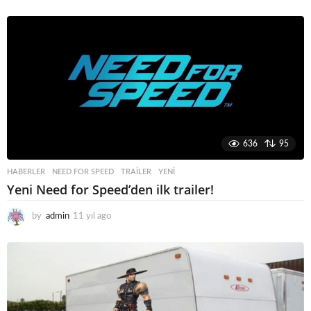
636
95
HABERLER
NEED FOR SPEED
,
TRAILER
,
YENI
Yeni Need for Speed’den ilk trailer!
by
admin
11 yıl ago
1
1
y
ı
l
a
g
o