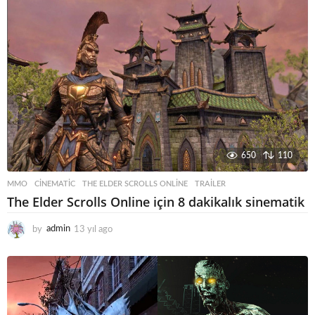
ı
l
a
g
o
650
110
MMO
CINEMATIC
,
THE ELDER SCROLLS ONLINE
,
TRAILER
The Elder Scrolls Online için 8 dakikalık sinematik
by
admin
13 yıl ago
1
3
y
ı
l
a
g