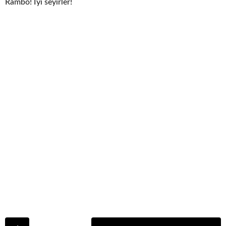
Rambo! İyi seyirler!
P