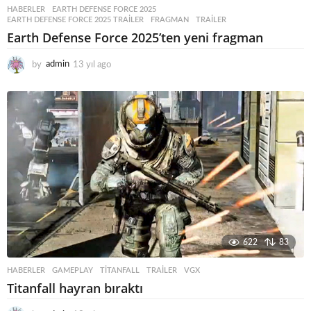
HABERLER
EARTH DEFENSE FORCE 2025
,
EARTH DEFENSE FORCE 2025 TRAILER
,
FRAGMAN
,
TRAILER
Earth Defense Force 2025’ten yeni fragman
by
admin
13 yıl ago
1
3
y
ı
l
a
g
o
622
83
HABERLER
GAMEPLAY
,
TITANFALL
,
TRAILER
,
VGX
Titanfall hayran bıraktı