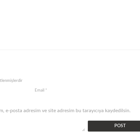
etlenmişlerdir
, e-posta adresim ve site adresim bu tarayıcıya kaydedilsin.