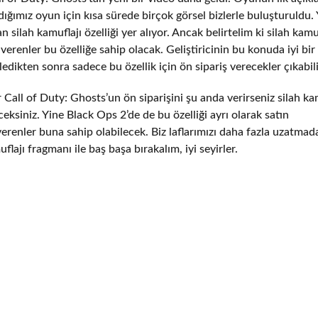
ığımız oyun için kısa sürede birçok görsel bizlerle buluşturuldu. 
ilah kamuflajı özelliği yer alıyor. Ancak belirtelim ki silah kamu
verenler bu özelliğe sahip olacak. Geliştiricinin bu konuda iyi bir
edikten sonra sadece bu özellik için ön sipariş verecekler çıkabili
Call of Duty: Ghosts’un ön siparişini şu anda verirseniz silah ka
eksiniz. Yine Black Ops 2’de de bu özelliği ayrı olarak satın
renler buna sahip olabilecek. Biz laflarımızı daha fazla uzatmada
lajı fragmanı ile baş başa bırakalım, iyi seyirler.