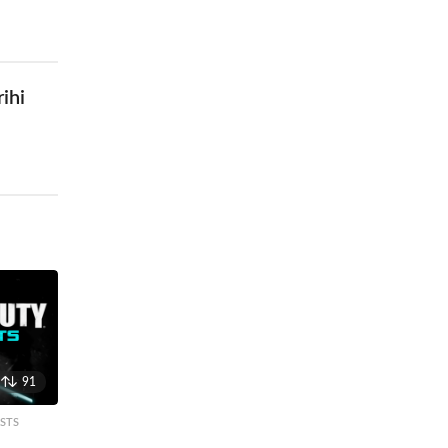
ihi
91
STS
,