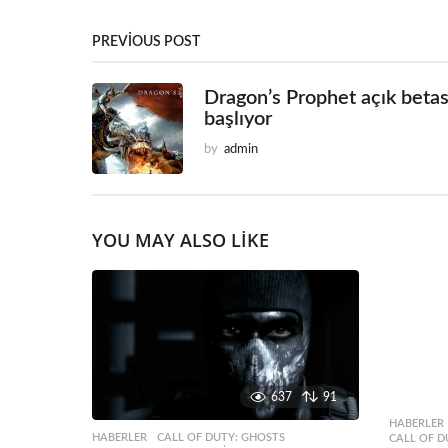
PREVIOUS POST
Dragon’s Prophet açık betas
başlıyor
by
admin
YOU MAY ALSO LIKE
637
91
HABERLER
HABERLER
CALL OF DUTY: GHOSTS
,
CALL OF 