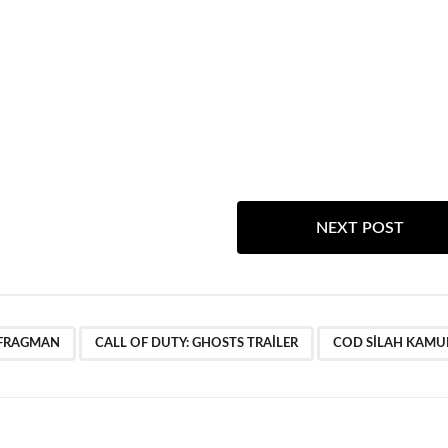
NEXT POST
,
,
 FRAGMAN
CALL OF DUTY: GHOSTS TRAILER
COD SILAH KAMU