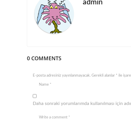
admin
n
a
t
i
o
n
0 COMMENTS
E-posta adresiniz yayınlanmayacak.
Gerekli alanlar
*
ile işar
Daha sonraki yorumlarımda kullanılması için adım