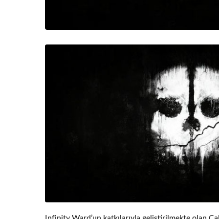
Infinity Ward’un katkılarıyla geliştirilmekte olan C