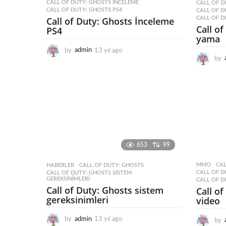
CALL OF DUTY: GHOSTS INCELEME
,
CALL OF D
CALL OF DUTY: GHOSTS PS4
CALL OF D
CALL OF 
Call of Duty: Ghosts İnceleme
Call of
PS4
yama
by
admin
13 yıl ago
1
by
3
y
ı
l
a
g
o
653
99
MMO
CAL
HABERLER
CALL OF DUTY: GHOSTS
,
CALL OF 
CALL OF DUTY: GHOSTS SISTEM
GEREKSINIMLERI
CALL OF D
Call of Duty: Ghosts sistem
Call of
gereksinimleri
video
by
admin
13 yıl ago
1
by