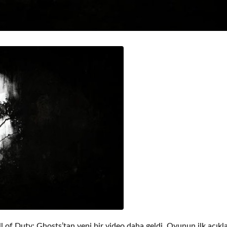
all of Duty: Ghosts’tan yeni bir video daha geldi. Oyunun ilk açıkl