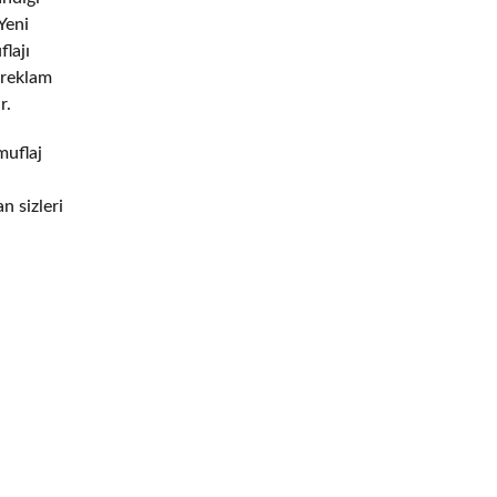
Yeni
flajı
 reklam
r.
muflaj
n sizleri