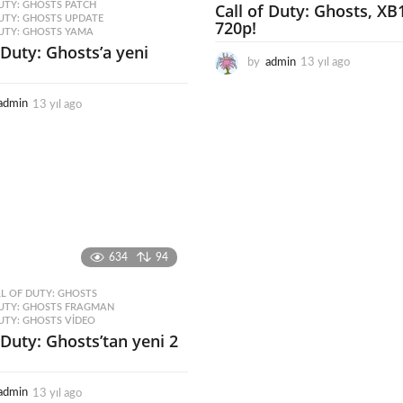
Call of Duty: Ghosts, XB
UTY: GHOSTS PATCH
,
UTY: GHOSTS UPDATE
,
720p!
DUTY: GHOSTS YAMA
 Duty: Ghosts’a yeni
by
admin
13 yıl ago
1
3
y
admin
13 yıl ago
1
ı
3
l
y
a
ı
g
l
o
a
g
o
634
94
L OF DUTY: GHOSTS
,
DUTY: GHOSTS FRAGMAN
,
UTY: GHOSTS VIDEO
 Duty: Ghosts’tan yeni 2
admin
13 yıl ago
1