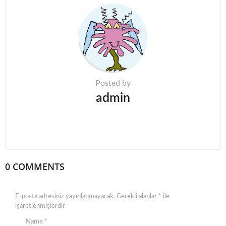
a
t
i
o
n
Posted by
admin
0 COMMENTS
E-posta adresiniz yayınlanmayacak.
Gerekli alanlar
*
ile
işaretlenmişlerdir