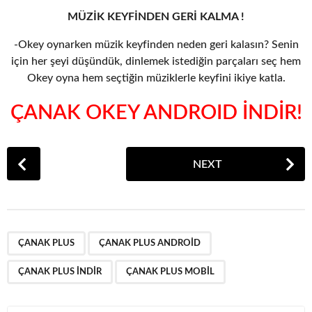
MÜZİK KEYFİNDEN GERİ KALMA !
-Okey oynarken müzik keyfinden neden geri kalasın? Senin
için her şeyi düşündük, dinlemek istediğin parçaları seç hem
Okey oyna hem seçtiğin müziklerle keyfini ikiye katla.
ÇANAK OKEY ANDROID İNDİR!
P
NEXT
o
s
t
P
,
,
,
a
ÇANAK PLUS
ÇANAK PLUS ANDROID
g
ÇANAK PLUS INDIR
ÇANAK PLUS MOBIL
i
n