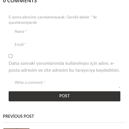
0 COMMENTS
E-posta adresiniz yayınlanmayacak.
Gerekli alanlar
*
ile
işaretlenmişlerdir
Daha sonraki yorumlarımda kullanılması için adım, e-
posta adresim ve site adresim bu tarayıcıya kaydedilsin.
PREVIOUS POST