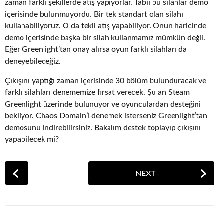
zaman farklı şekillerde atış yapıyorlar. Tabii bu silahlar demo
içerisinde bulunmuyordu. Bir tek standart olan silahı
kullanabiliyoruz. O da tekli atış yapabiliyor. Onun haricinde
demo içerisinde başka bir silah kullanmamız mümkün değil.
Eğer Greenlight’tan onay alırsa oyun farklı silahları da
deneyebileceğiz.
Çıkışını yaptığı zaman içerisinde 30 bölüm bulunduracak ve
farklı silahları denememize fırsat verecek. Şu an Steam
Greenlight üzerinde bulunuyor ve oyunculardan desteğini
bekliyor. Chaos Domain’i denemek isterseniz Greenlight’tan
demosunu indirebilirsiniz. Bakalım destek toplayıp çıkışını
yapabilecek mi?
P
NEXT
o
s
t
P