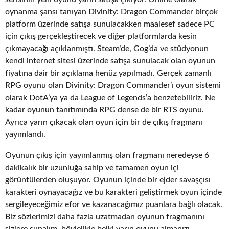
oynanma şansı tanıyan Divinity: Dragon Commander birçok
platform üzerinde satışa sunulacakken maalesef sadece PC
için çıkış gerçekleştirecek ve diğer platformlarda kesin
çıkmayacağı açıklanmıştı. Steam’de, Gog’da ve stüdyonun
kendi internet sitesi üzerinde satışa sunulacak olan oyunun
fiyatına dair bir açıklama henüz yapılmadı. Gerçek zamanlı
RPG oyunu olan Divinity: Dragon Commander’ı oyun sistemi
olarak DotA’ya ya da League of Legends’a benzetebiliriz. Ne
kadar oyunun tanıtımında RPG dense de bir RTS oyunu.
Ayrıca yarın çıkacak olan oyun için bir de çıkış fragmanı
yayımlandı.
Oyunun çıkış için yayımlanmış olan fragmanı neredeyse 6
dakikalık bir uzunluğa sahip ve tamamen oyun içi
görüntülerden oluşuyor. Oyunun içinde bir ejder savaşçısı
karakteri oynayacağız ve bu karakteri geliştirmek oyun içinde
sergileyeceğimiz efor ve kazanacağımız puanlara bağlı olacak.
Biz sözlerimizi daha fazla uzatmadan oyunun fragmanını
sizlere sunalım, böylelikle belki yarın oyunu almanızı