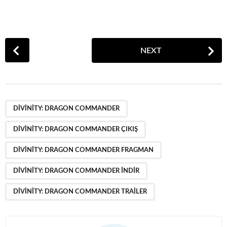
P
NEXT
o
s
t
P
,
,
,
,
a
DIVINITY: DRAGON COMMANDER
g
DIVINITY: DRAGON COMMANDER ÇIKIŞ
i
n
DIVINITY: DRAGON COMMANDER FRAGMAN
a
DIVINITY: DRAGON COMMANDER INDIR
t
i
DIVINITY: DRAGON COMMANDER TRAILER
o
n