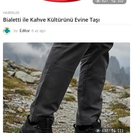
627
102
HABERLER
Bialetti ile Kahve Kültürünü Evine Taşı
by
Editor
6 ay ago
6
a
y
a
g
o
637
111