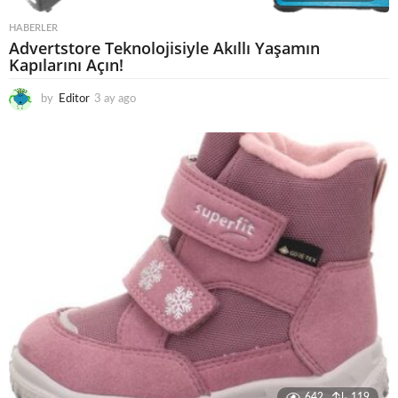
HABERLER
Advertstore Teknolojisiyle Akıllı Yaşamın
Kapılarını Açın!
by
Editor
3 ay ago
4
a
y
a
g
o
642
119