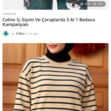
638
115
HABERLER
Colins İç Giyim Ve Çoraplarda 3 Al 1 Bedava
Kampanyası
by
Editor
5 ay ago
5
a
y
a
g
o