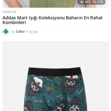
643
118
HABERLER
Addax Mart Işığı Koleksiyonu Baharın En Rahat
Kombinleri
by
Editor
4 ay ago
5
a
y
a
g
o