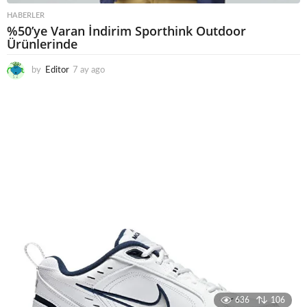
HABERLER
%50’ye Varan İndirim Sporthink Outdoor
Ürünlerinde
by
Editor
7 ay ago
7
a
y
a
g
o
636
106