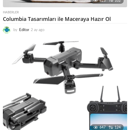
625
102
HABERLER
Columbia Tasarımları ile Maceraya Hazır Ol
by
Editor
2 ay ago
3
a
y
a
g
o
647
124