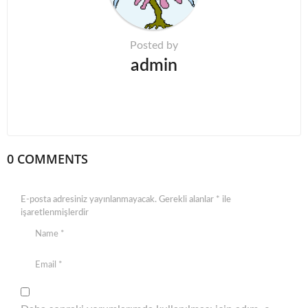
a
t
Posted by
i
admin
o
n
0 COMMENTS
E-posta adresiniz yayınlanmayacak.
Gerekli alanlar
*
ile
işaretlenmişlerdir