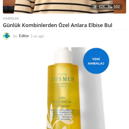
626
102
HABERLER
Günlük Kombinlerden Özel Anlara Elbise Bul
by
Editor
5 ay ago
6
a
y
a
g
o