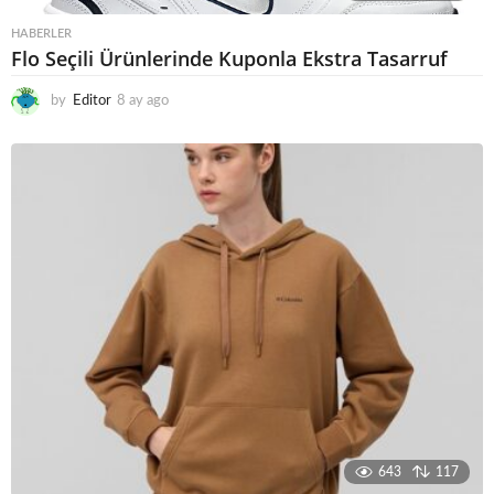
HABERLER
Flo Seçili Ürünlerinde Kuponla Ekstra Tasarruf
by
Editor
8 ay ago
8
a
y
a
g
o
643
117