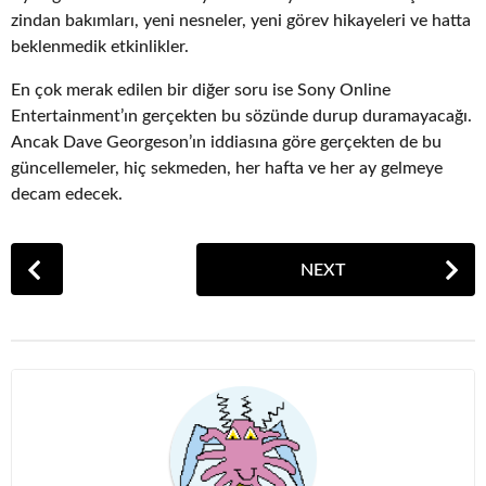
zindan bakımları, yeni nesneler, yeni görev hikayeleri ve hatta
beklenmedik etkinlikler.
En çok merak edilen bir diğer soru ise Sony Online
Entertainment’ın gerçekten bu sözünde durup duramayacağı.
Ancak Dave Georgeson’ın iddiasına göre gerçekten de bu
güncellemeler, hiç sekmeden, her hafta ve her ay gelmeye
decam edecek.
P
NEXT
o
s
t
P
a
g
i
n