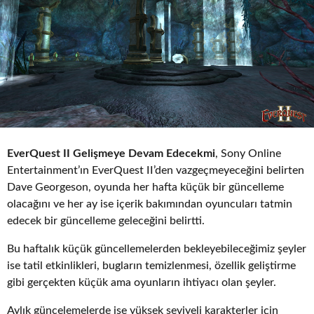
o
EverQuest II Gelişmeye Devam Edecekmi
, Sony Online
Entertainment’ın EverQuest II’den vazgeçmeyeceğini belirten
Dave Georgeson, oyunda her hafta küçük bir güncelleme
olacağını ve her ay ise içerik bakımından oyuncuları tatmin
edecek bir güncelleme geleceğini belirtti.
Bu haftalık küçük güncellemelerden bekleyebileceğimiz şeyler
ise tatil etkinlikleri, bugların temizlenmesi, özellik geliştirme
gibi gerçekten küçük ama oyunların ihtiyacı olan şeyler.
Aylık güncelemelerde ise yüksek seviyeli karakterler için