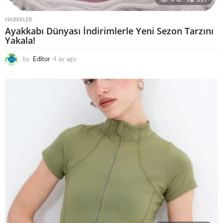
HABERLER
Ayakkabı Dünyası İndirimlerle Yeni Sezon Tarzını
Yakala!
by
Editor
4 ay ago
4
a
y
a
g
o