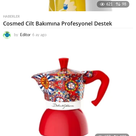
621
98
HABERLER
Cosmed Cilt Bakımına Profesyonel Destek
by
Editor
6 ay ago
6
a
y
a
g
o