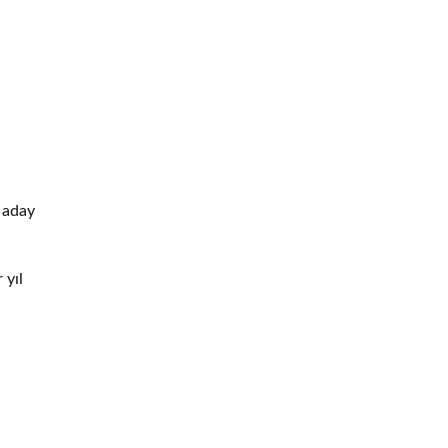
a aday
 yıl