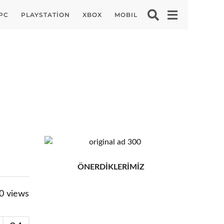
PC
PLAYSTATION
XBOX
MOBIL
ÖNERDİKLERİMİZ
0
views