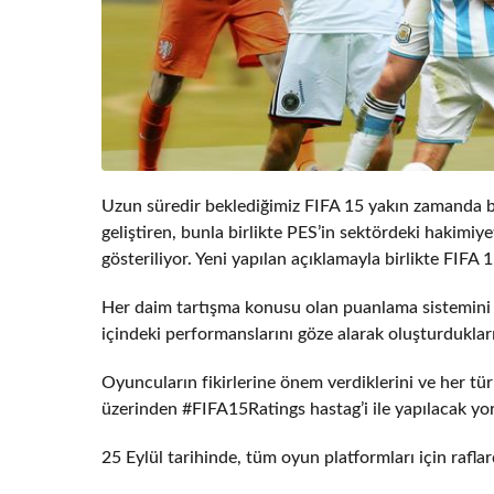
Uzun süredir beklediğimiz FIFA 15 yakın zamanda bi
geliştiren, bunla birlikte PES’in sektördeki hakimiy
gösteriliyor. Yeni yapılan açıklamayla birlikte FIFA 1
Her daim tartışma konusu olan puanlama sistemini ye
içindeki performanslarını göze alarak oluşturdukların
Oyuncuların fikirlerine önem verdiklerini ve her türl
üzerinden #FIFA15Ratings hastag’i ile yapılacak yorum
25 Eylül tarihinde, tüm oyun platformları için raflar