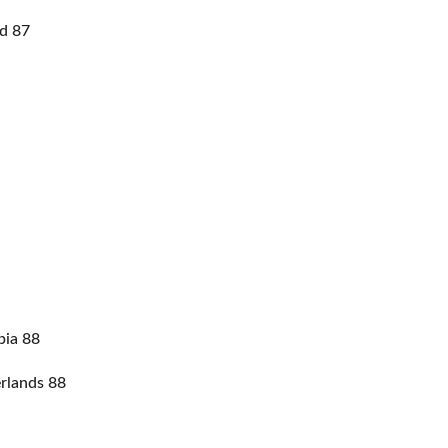
d 87
bia 88
rlands 88