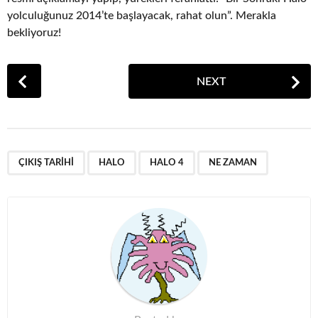
yolculuğunuz 2014’te başlayacak, rahat olun”. Merakla
bekliyoruz!
P
NEXT
o
s
t
P
,
,
,
a
ÇIKIŞ TARIHI
HALO
HALO 4
NE ZAMAN
g
i
n
a
t
i
o
n