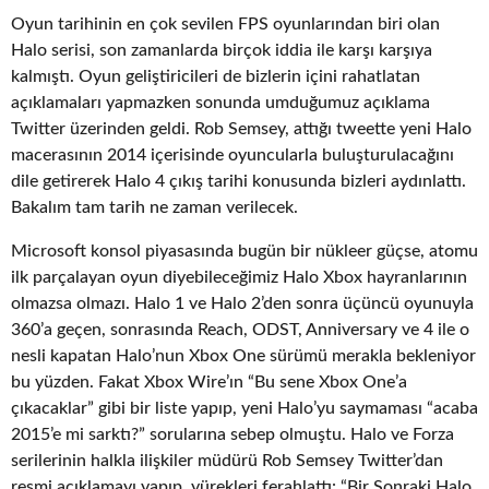
Oyun tarihinin en çok sevilen FPS oyunlarından biri olan
Halo serisi, son zamanlarda birçok iddia ile karşı karşıya
kalmıştı. Oyun geliştiricileri de bizlerin içini rahatlatan
açıklamaları yapmazken sonunda umduğumuz açıklama
Twitter üzerinden geldi. Rob Semsey, attığı tweette yeni Halo
macerasının 2014 içerisinde oyuncularla buluşturulacağını
dile getirerek Halo 4 çıkış tarihi konusunda bizleri aydınlattı.
Bakalım tam tarih ne zaman verilecek.
Microsoft konsol piyasasında bugün bir nükleer güçse, atomu
ilk parçalayan oyun diyebileceğimiz Halo Xbox hayranlarının
olmazsa olmazı. Halo 1 ve Halo 2’den sonra üçüncü oyunuyla
360’a geçen, sonrasında Reach, ODST, Anniversary ve 4 ile o
nesli kapatan Halo’nun Xbox One sürümü merakla bekleniyor
bu yüzden. Fakat Xbox Wire’ın “Bu sene Xbox One’a
çıkacaklar” gibi bir liste yapıp, yeni Halo’yu saymaması “acaba
2015’e mi sarktı?” sorularına sebep olmuştu. Halo ve Forza
serilerinin halkla ilişkiler müdürü Rob Semsey Twitter’dan
resmi açıklamayı yapıp, yürekleri ferahlattı: “Bir Sonraki Halo