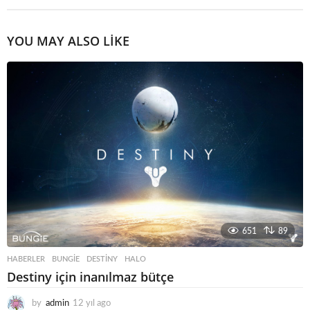
YOU MAY ALSO LIKE
651
89
HABERLER
BUNGIE
,
DESTINY
,
HALO
Destiny için inanılmaz bütçe
by
admin
12 yıl ago
1