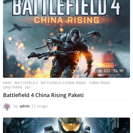
l
a
g
o
632
90
MMO
BATTLEFIELD 4
,
BATTLEFIELD 4 CHINA RISING
,
CHINA RISING
,
ÇIKIŞ TARIHI
,
DLC
Battlefield 4 China Rising Paketi
by
admin
13 yıl ago
1
3
y
ı
l