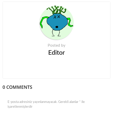
i
n
a
t
i
o
n
Posted by
Editor
0 COMMENTS
E-posta adresiniz yayınlanmayacak.
Gerekli alanlar
*
ile
işaretlenmişlerdir