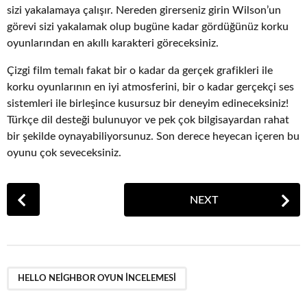
sizi yakalamaya çalışır. Nereden girerseniz girin Wilson’un
görevi sizi yakalamak olup bugüne kadar gördüğünüz korku
oyunlarından en akıllı karakteri göreceksiniz.
Çizgi film temalı fakat bir o kadar da gerçek grafikleri ile
korku oyunlarının en iyi atmosferini, bir o kadar gerçekçi ses
sistemleri ile birleşince kusursuz bir deneyim edineceksiniz!
Türkçe dil desteği bulunuyor ve pek çok bilgisayardan rahat
bir şekilde oynayabiliyorsunuz. Son derece heyecan içeren bu
oyunu çok seveceksiniz.
P
NEXT
o
s
t
P
a
HELLO NEIGHBOR OYUN İNCELEMESI
g