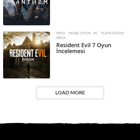
MMO
,
MOBIL OYUN
,
PC
,
PLAYSTATION
,
XBOX
Resident Evil 7 Oyun
İncelemesi
LOAD MORE