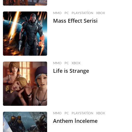
MMO
,
PC
,
PLAYSTATION
,
XBOX
Mass Effect Serisi
MMO
,
PC
,
XBOX
Life is Strange
MMO
,
PC
,
PLAYSTATION
,
XBOX
Anthem İnceleme