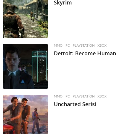
Skyrim
MMO
,
PC
,
PLAYSTATION
,
XBOX
Detroit: Become Human
MMO
,
PC
,
PLAYSTATION
,
XBOX
Uncharted Serisi