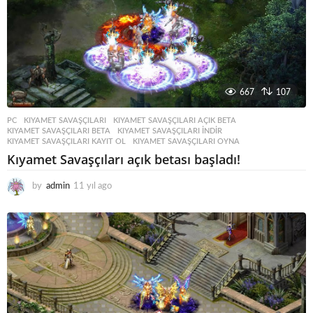
o
667
107
PC
KIYAMET SAVAŞÇILARI
,
KIYAMET SAVAŞÇILARI AÇIK BETA
,
KIYAMET SAVAŞÇILARI BETA
,
KIYAMET SAVAŞÇILARI INDIR
,
KIYAMET SAVAŞÇILARI KAYIT OL
,
KIYAMET SAVAŞÇILARI OYNA
Kıyamet Savaşçıları açık betası başladı!
by
admin
11 yıl ago
1
1
y
ı
l
a
g
o