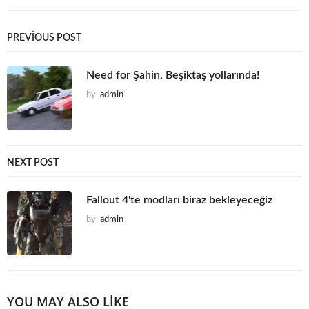
i
k
i
PREVIOUS POST
:
Need for Şahin, Beşiktaş yollarında!
by
admin
NEXT POST
Fallout 4'te modları biraz bekleyeceğiz
by
admin
YOU MAY ALSO LIKE