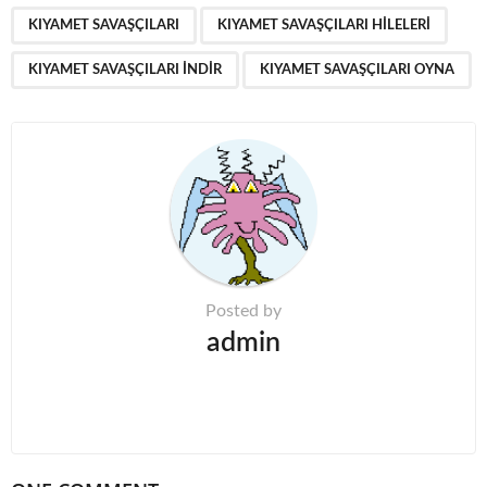
P
,
,
,
a
KIYAMET SAVAŞÇILARI
KIYAMET SAVAŞÇILARI HILELERI
g
KIYAMET SAVAŞÇILARI INDIR
KIYAMET SAVAŞÇILARI OYNA
i
n
a
t
i
o
n
Posted by
admin