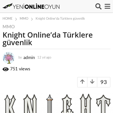
MMO
HOME
Knight Online'da Türklere güvenlik
MMO
1
Knight Online’da Türklere
2
y
güvenlik
ı
l
a
admin
by
12 yıl ago
1
2
g
y
751
views
o
ı
1
l
2
93
a
g
y
o
ı
l
a
g