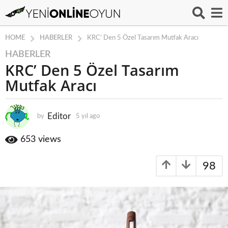
HABERLER
HOME
KRC’ Den 5 Özel Tasarım Mutfak Aracı
HABERLER
5
KRC’ Den 5 Özel Tasarım
y
ı
Mutfak Aracı
l
a
g
Editor
by
5 yıl ago
5
y
o
ı
653
views
5
l
y
a
ı
98
g
o
l
a
g
o