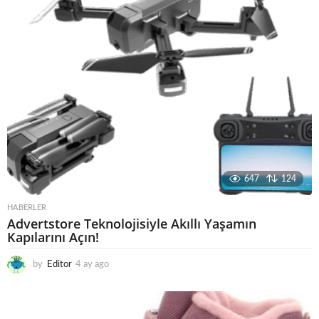
o
647
124
HABERLER
Advertstore Teknolojisiyle Akıllı Yaşamın
Kapılarını Açın!
by
Editor
4 ay ago
4
a
y
a
g