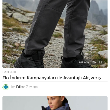
o
637
111
HABERLER
Flo İndirim Kampanyaları ile Avantajlı Alışveriş
by
Editor
7 ay ago
6
a
y
a
g