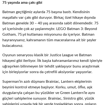
75 yaşında ama çakı gibi
Batman geçtiğimiz aylarda 75 başına bastı. Kendisinin
maşallahı var çakı gibi duruyor. Birkaç özel hikaye dışında
Batman genelde 30 – 40 yaş arasında sabit dönemdedir. 75
yıl içerisinde çok az yaşlanmıştır. LEGO Batman 3: Beyond
Gotham, 75.yıl kutlaması misyonunu da içeriyor. Batman
hayranıysanız, kahramanın tüm maceralarına ait bir şeyler
bulacaksınız.
Oyunun senaryosu klasik bir Justice League ve Batman
hikayesi gibi ilerliyor. İlk başta kahramanlarımız kendi işleriyle
uğraşırken bilinmeyen bir tehdit yaklaşıyor bunu araştırmak
için birleşiyorlar sonra da çetrefili aksiyonlar yaşıyorlar.
Superman’in azılı düşmanı Brainiac, Lantern ekiplerinin
beynini kontrol etmeye başlıyor. Korku, umut, öfke, aşk
duygularıyla çalışan bu yüzükler ve Green Lantern’le aynı
güçleri sahiplerine sunuyor. Brainiac, Sinistro gibi, yüzük
sahiplerini uzayda tek bir yerde topladıktan sonra, onların