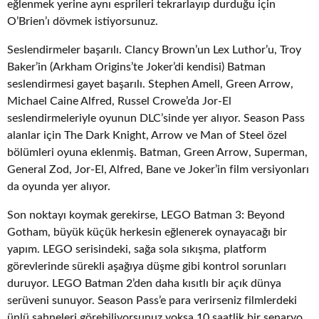
eğlenmek yerine aynı esprileri tekrarlayıp durduğu için
O’Brien’ı dövmek istiyorsunuz.
Seslendirmeler başarılı. Clancy Brown’un Lex Luthor’u, Troy
Baker’in (Arkham Origins’te Joker’di kendisi) Batman
seslendirmesi gayet başarılı. Stephen Amell, Green Arrow,
Michael Caine Alfred, Russel Crowe’da Jor-El
seslendirmeleriyle oyunun DLC’sinde yer alıyor. Season Pass
alanlar için The Dark Knight, Arrow ve Man of Steel özel
bölümleri oyuna eklenmiş. Batman, Green Arrow, Superman,
General Zod, Jor-El, Alfred, Bane ve Joker’in film versiyonları
da oyunda yer alıyor.
Son noktayı koymak gerekirse, LEGO Batman 3: Beyond
Gotham, büyük küçük herkesin eğlenerek oynayacağı bir
yapım. LEGO serisindeki, sağa sola sıkışma, platform
görevlerinde sürekli aşağıya düşme gibi kontrol sorunları
duruyor. LEGO Batman 2’den daha kısıtlı bir açık dünya
serüveni sunuyor. Season Pass’e para verirseniz filmlerdeki
ünlü sahneleri görebiliyorsunuz yoksa 10 saatlik bir senaryo