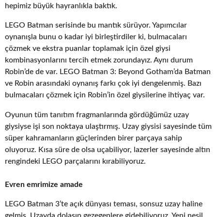
hepimiz büyük hayranlıkla baktık.
LEGO Batman serisinde bu mantık sürüyor. Yapımcılar
oynanışla bunu o kadar iyi birleştirdiler ki, bulmacaları
çözmek ve ekstra puanlar toplamak için özel giysi
kombinasyonlarını tercih etmek zorundayız. Aynı durum
Robin’de de var. LEGO Batman 3: Beyond Gotham’da Batman
ve Robin arasındaki oynanış farkı çok iyi dengelenmiş. Bazı
bulmacaları çözmek için Robin’in özel giysilerine ihtiyaç var.
Oyunun tüm tanıtım fragmanlarında gördüğümüz uzay
giysiyse işi son noktaya ulaştırmış. Uzay giysisi sayesinde tüm
süper kahramanların güçlerinden birer parçaya sahip
oluyoruz. Kısa süre de olsa uçabiliyor, lazerler sayesinde altın
rengindeki LEGO parçalarını kırabiliyoruz.
Evren emrimize amade
LEGO Batman 3’te açık dünyası teması, sonsuz uzay haline
gelmiş. Uzayda dolaşıp gezegenlere gidebiliyoruz. Yeni nesil