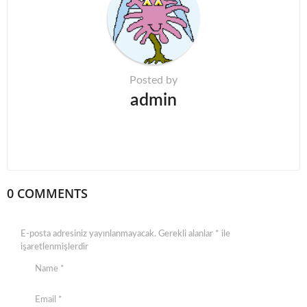
i
o
n
Posted by
admin
0 COMMENTS
E-posta adresiniz yayınlanmayacak.
Gerekli alanlar
*
ile
işaretlenmişlerdir