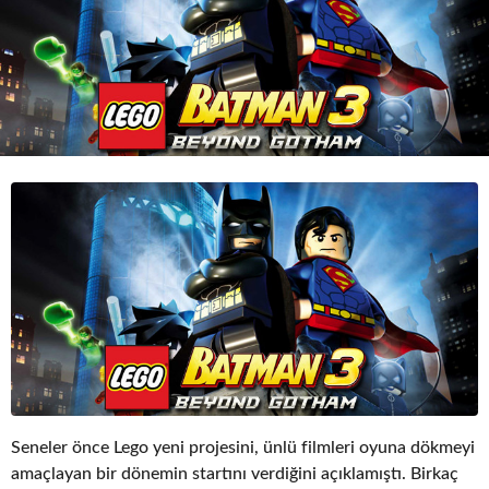
o
Seneler önce Lego yeni projesini, ünlü filmleri oyuna dökmeyi
amaçlayan bir dönemin startını verdiğini açıklamıştı. Birkaç