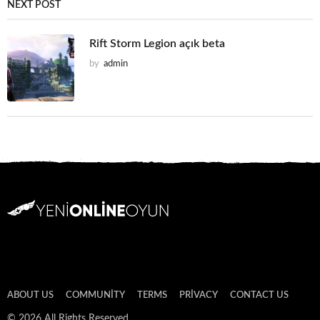
NEXT POST
Rift Storm Legion açık beta
by
admin
ABOUT US
COMMUNITY
TERMS
PRIVACY
CONTACT US
© 2026 All Rights Reserved