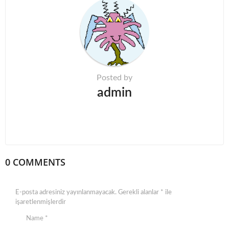
n
a
t
i
o
n
Posted by
admin
0 COMMENTS
E-posta adresiniz yayınlanmayacak.
Gerekli alanlar
*
ile
işaretlenmişlerdir