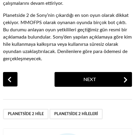
çalışmalarını devam ettiriyor.
Planetside 2 de Sony’nin çıkardığı en son oyun olarak dikkat
çekiyor. MMOFPS olarak oynanan oyunda birçok bot çıktı.
Bu durumu anlayan oyun yetkilileri geçtiğimiz gün resmi bir
açıklamada bulundular. Sony’den yapılan açıklamaya göre kim
hile kullanmaya kalkışırsa veya kullanırsa süresiz olarak
oyundan uzaklaştırılacak. Denilenlere göre para ödemesi de
gerçekleşmeyecek.
P
NEXT
o
s
t
P
,
a
PLANETSIDE 2 HILE
PLANETSIDE 2 HILELERI
g
i