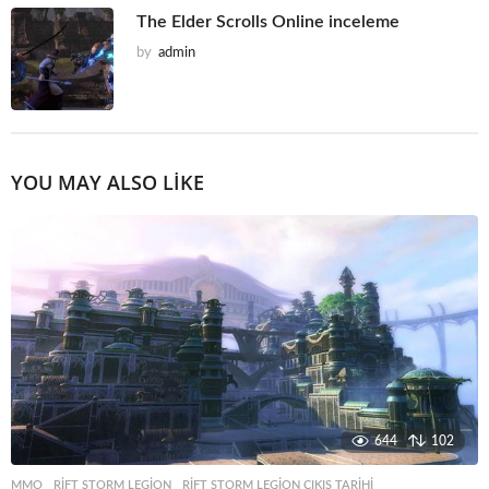
The Elder Scrolls Online inceleme
by
admin
YOU MAY ALSO LIKE
644
102
MMO
RIFT STORM LEGION
,
RIFT STORM LEGION ÇIKIŞ TARIHI
,