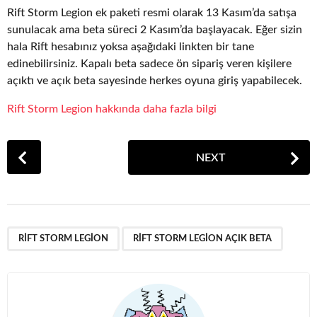
Rift Storm Legion ek paketi resmi olarak 13 Kasım’da satışa
sunulacak ama beta süreci 2 Kasım’da başlayacak. Eğer sizin
hala Rift hesabınız yoksa aşağıdaki linkten bir tane
edinebilirsiniz. Kapalı beta sadece ön sipariş veren kişilere
açıktı ve açık beta sayesinde herkes oyuna giriş yapabilecek.
Rift Storm Legion hakkında daha fazla bilgi
P
NEXT
o
s
t
P
,
a
RIFT STORM LEGION
RIFT STORM LEGION AÇIK BETA
g
i
n
a