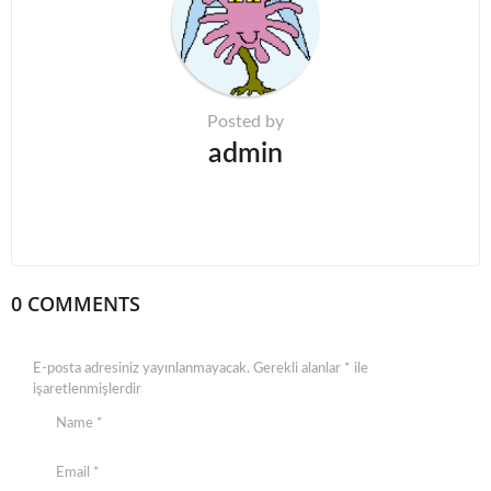
t
i
o
n
Posted by
admin
0 COMMENTS
E-posta adresiniz yayınlanmayacak.
Gerekli alanlar
*
ile
işaretlenmişlerdir