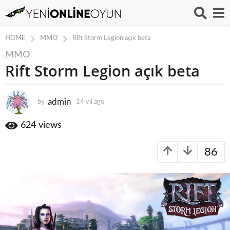
MMO
HOME
Rift Storm Legion açık beta
MMO
1
Rift Storm Legion açık beta
4
y
ı
admin
by
14 yıl ago
1
l
4
a
y
624
views
g
ı
o
l
86
a
1
g
4
o
y
ı
l
a
g